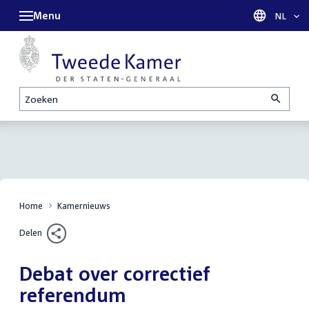
Menu
Taal sel
NL
Zoeken
Home
Kamernieuws
Delen
Debat over correctief
referendum