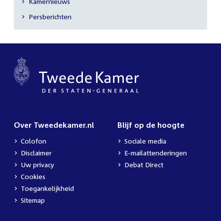
Kamernieuws
Secundaire
Persberichten
navigatie
Over Tweedekamer.nl
Blijf op de hoogte
Colofon
Sociale media
Disclaimer
E-mailattenderingen
Uw privacy
Debat Direct
Cookies
Toegankelijkheid
Sitemap