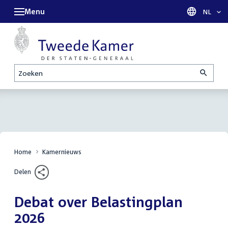
Menu
Taal sel
NL
Zoeken
Home
Kamernieuws
Delen
Debat over Belastingplan
2026