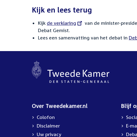
Kijk en lees terug
Kijk
External
de verklaring
van de minister-presid
Debat Gemist.
link:
Lees een samenvatting van het debat in
Deb
Over Tweedekamer.nl
Blijf 
Colofon
Soci
Disclaimer
E-ma
Uw privacy
Deba