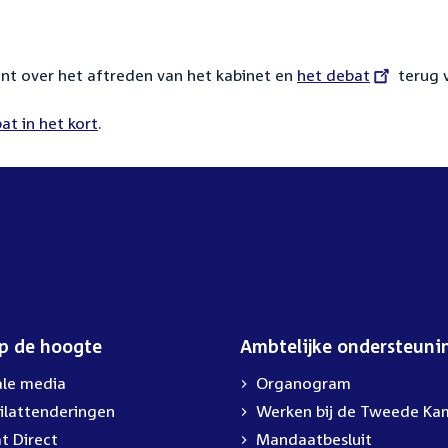
ent over het aftreden van het kabinet en
External
het debat
terug 
link:
at in het kort
.
op de hoogte
Ambtelijke ondersteuni
ale media
Organogram
ilattenderingen
External
Werken bij de Tweede Ka
link:
t Direct
Mandaatbesluit