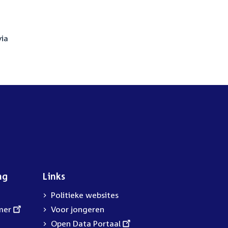
via
ng
Links
Politieke websites
mer
Voor jongeren
External
Open Data Portaal