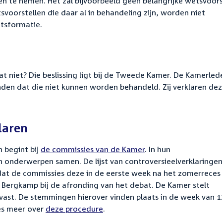
en te nemen. Het zal bijvoorbeeld geen belangrijke wetsvoors
voorstellen die daar al in behandeling zijn, worden niet
etsformatie.
 niet? Die beslissing ligt bij de Tweede Kamer. De Kamerled
den dat die niet kunnen worden behandeld. Zij verklaren de
laren
 begint bij
de commissies van de Kamer
. In hun
van onderwerpen samen.
De lijst van controversieelverklaringe
dat de commissies deze in de eerste week na het zomerreces
 Bergkamp bij de afronding van het debat. De Kamer stelt
t vast. De stemmingen hierover vinden plaats in de week van 1
ees meer over
deze procedure
.