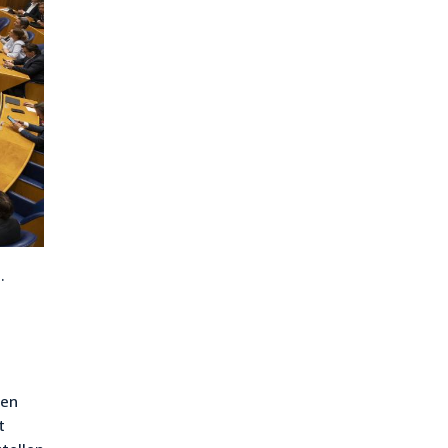
.
Een
t