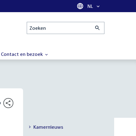
Taal selectie
NL
Zoeken
Contact en bezoek
n
Kamernieuws
Secundaire