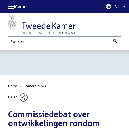
Menu
Taal sel
NL
Zoeken
Home
Kamernieuws
Delen
Commissiedebat over
ontwikkelingen rondom