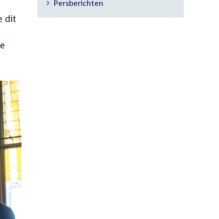
Persberichten
navigatie
 dit
re