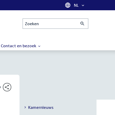
Taal selectie
NL
Zoeken
Contact en bezoek
n
Kamernieuws
Secundaire