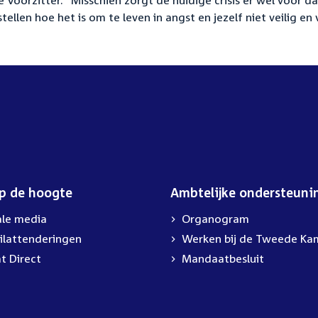
 Voorzitter. "Misschien zorgt de huidige crisis er wel voor da
len hoe het is om te leven in angst en jezelf niet veilig en v
op de hoogte
Ambtelijke ondersteuni
ale media
Organogram
ilattenderingen
External
Werken bij de Tweede Ka
link:
t Direct
Mandaatbesluit