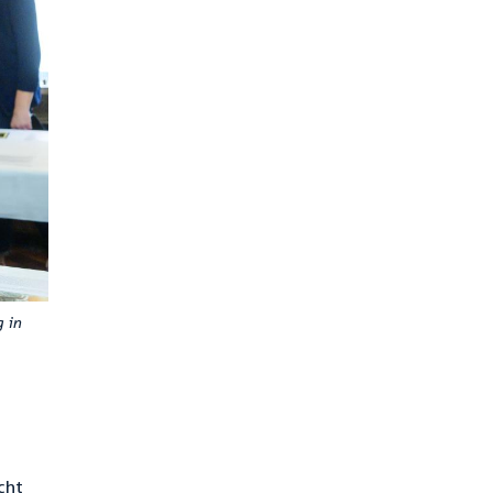
g in
cht