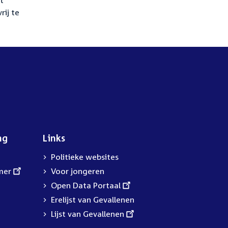
t
rij te
ng
Links
Politieke websites
mer
Voor jongeren
External
Open Data Portaal
link:
Erelijst van Gevallenen
External
Lijst van Gevallenen
link: