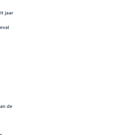
t jaar
geval
van de