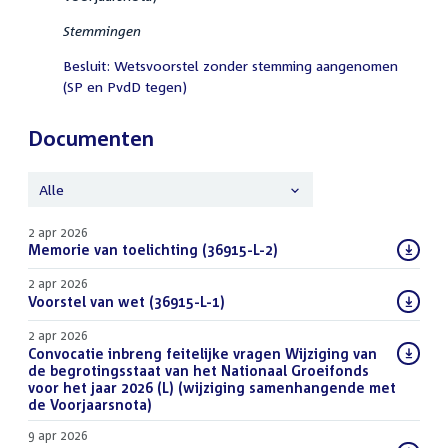
Stemmingen
Besluit: Wetsvoorstel zonder stemming aangenomen
(SP en PvdD tegen)
Documenten
Alle
2 apr 2026
Download
Memorie van toelichting (36915-L-2)
(PDF)
bestand:
2 apr 2026
Download
Voorstel van wet (36915-L-1)
(PDF)
bestand:
2 apr 2026
Download
Convocatie inbreng feitelijke vragen Wijziging van
bestand:
de begrotingsstaat van het Nationaal Groeifonds
voor het jaar 2026 (L) (wijziging samenhangende met
de Voorjaarsnota)
(PDF)
9 apr 2026