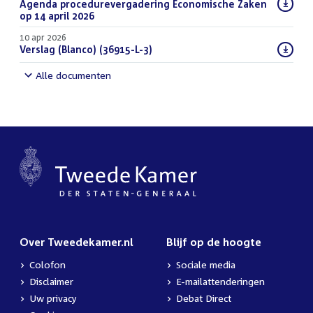
Download
Agenda procedurevergadering Economische Zaken
bestand:
op 14 april 2026
(PDF)
10 apr 2026
Download
Verslag (Blanco) (36915-L-3)
(PDF)
bestand:
Alle documenten
Over Tweedekamer.nl
Blijf op de hoogte
Colofon
Sociale media
Disclaimer
E-mailattenderingen
Uw privacy
Debat Direct