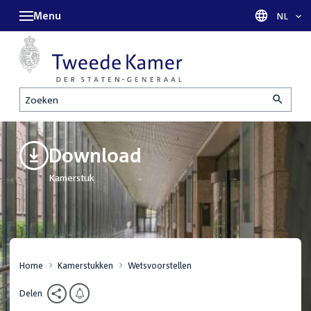
Menu
Taal sel
NL
Zoeken
Download
Kamerstuk
Home
Kamerstukken
Wetsvoorstellen
Delen