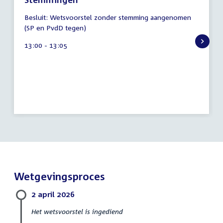
8
Besluit: Wetsvoorstel zonder stemming aangenomen
augustus
(SP en PvdD tegen)
2026
Tijd
13:00 - 13:05
activiteit:
Wetgevingsproces
2 april 2026
Het wetsvoorstel is ingediend