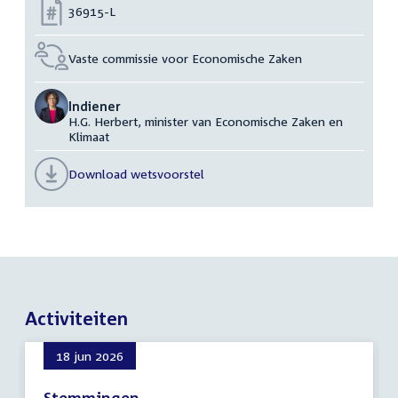
Nummer:
36915-L
Vaste commissie voor Economische Zaken
Indiener
H.G. Herbert, minister van Economische Zaken en
Klimaat
Download wetsvoorstel
Activiteiten
18 jun 2026
Stemmingen