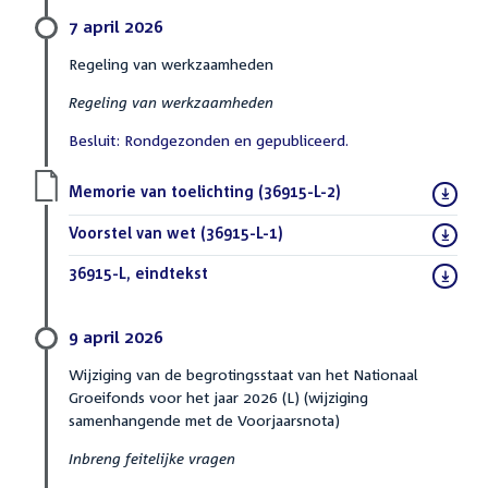
7 april 2026
Regeling van werkzaamheden
Regeling van werkzaamheden
Besluit: Rondgezonden en gepubliceerd.
Download
Memorie van toelichting (36915-L-2)
(PDF)
bestand:
Download
Voorstel van wet (36915-L-1)
(PDF)
bestand:
Download
36915-L, eindtekst
(DOCX)
bestand:
9 april 2026
Wijziging van de begrotingsstaat van het Nationaal
Groeifonds voor het jaar 2026 (L) (wijziging
samenhangende met de Voorjaarsnota)
Inbreng feitelijke vragen