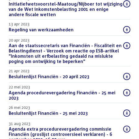
Download
Initiatiefwetsvoorstel-Maatoug/Nijboer tot wijziging
bestand:
van de Wet inkomstenbelasting 2001 en enige
andere fiscale wetten
(PDF)
13 apr 2023
Download
Regeling van werkzaamheden
(PDF)
bestand:
20 apr 2023
Download
Aan de staatssecretaris van Financiën - Fiscaliteit en
bestand:
Belastingdienst - Verzoek om reactie op ESB-artikel
"Inkomsten uit erfbelasting gedaald na mislukte
poging om ontwijking te beperken"
(PDF)
21 apr 2023
Download
Besluitenlijst Financiën - 20 april 2023
(PDF)
bestand:
22 mei 2023
Download
Agenda procedurevergadering Financiën - 25 mei
bestand:
2023
(PDF)
26 mei 2023
Download
Besluitenlijst Financiën - 25 mei 2023
(PDF)
bestand:
31 aug 2023
Download
Agenda extra procedurevergadering commissie
bestand:
Financiën (groslijst controversieel verklaren) - 6