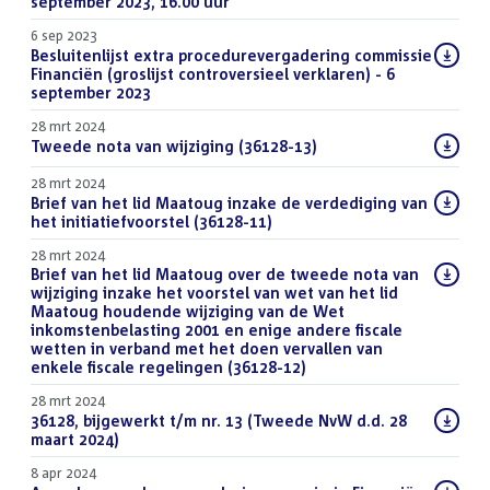
september 2023, 16.00 uur
(PDF)
6 sep 2023
Download
Besluitenlijst extra procedurevergadering commissie
bestand:
Financiën (groslijst controversieel verklaren) - 6
september 2023
(PDF)
28 mrt 2024
Download
Tweede nota van wijziging (36128-13)
(PDF)
bestand:
28 mrt 2024
Download
Brief van het lid Maatoug inzake de verdediging van
bestand:
het initiatiefvoorstel (36128-11)
(PDF)
28 mrt 2024
Download
Brief van het lid Maatoug over de tweede nota van
bestand:
wijziging inzake het voorstel van wet van het lid
Maatoug houdende wijziging van de Wet
inkomstenbelasting 2001 en enige andere fiscale
wetten in verband met het doen vervallen van
enkele fiscale regelingen (36128-12)
(PDF)
28 mrt 2024
Download
36128, bijgewerkt t/m nr. 13 (Tweede NvW d.d. 28
bestand:
maart 2024)
(DOCX)
8 apr 2024