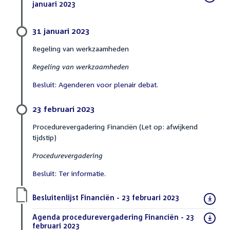
bestand:
januari 2023
(PDF)
31 januari 2023
Regeling van werkzaamheden
Regeling van werkzaamheden
Besluit: Agenderen voor plenair debat.
23 februari 2023
Procedurevergadering Financiën (Let op: afwijkend
tijdstip)
Procedurevergadering
Besluit: Ter informatie.
Download
Besluitenlijst Financiën - 23 februari 2023
(PDF)
bestand:
Download
Agenda procedurevergadering Financiën - 23
bestand:
februari 2023
(PDF)