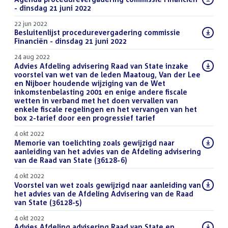
bestand:
- dinsdag 21 juni 2022
(PDF)
22 jun 2022
Download
Besluitenlijst procedurevergadering commissie
bestand:
Financiën - dinsdag 21 juni 2022
(PDF)
24 aug 2022
Download
Advies Afdeling advisering Raad van State inzake
bestand:
voorstel van wet van de leden Maatoug, Van der Lee
en Nijboer houdende wijziging van de Wet
inkomstenbelasting 2001 en enige andere fiscale
wetten in verband met het doen vervallen van
enkele fiscale regelingen en het vervangen van het
box 2-tarief door een progressief tarief
(DOCX)
4 okt 2022
Download
Memorie van toelichting zoals gewijzigd naar
bestand:
aanleiding van het advies van de Afdeling advisering
van de Raad van State (36128-6)
(PDF)
4 okt 2022
Download
Voorstel van wet zoals gewijzigd naar aanleiding van
bestand:
het advies van de Afdeling Advisering van de Raad
van State (36128-5)
(PDF)
4 okt 2022
Download
Advies Afdeling advisering Raad van State en