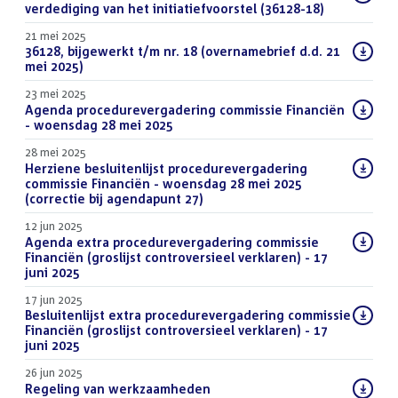
bestand:
verdediging van het initiatiefvoorstel (36128-18)
(PDF)
21 mei 2025
Download
36128, bijgewerkt t/m nr. 18 (overnamebrief d.d. 21
bestand:
mei 2025)
(DOCX)
23 mei 2025
Download
Agenda procedurevergadering commissie Financiën
bestand:
- woensdag 28 mei 2025
(PDF)
28 mei 2025
Download
Herziene besluitenlijst procedurevergadering
bestand:
commissie Financiën - woensdag 28 mei 2025
(correctie bij agendapunt 27)
(PDF)
12 jun 2025
Download
Agenda extra procedurevergadering commissie
bestand:
Financiën (groslijst controversieel verklaren) - 17
juni 2025
(PDF)
17 jun 2025
Download
Besluitenlijst extra procedurevergadering commissie
bestand:
Financiën (groslijst controversieel verklaren) - 17
juni 2025
(PDF)
26 jun 2025
Download
Regeling van werkzaamheden
(PDF)