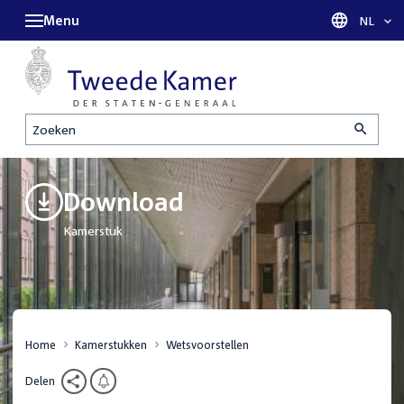
Menu
Taal sel
NL
Zoeken
Download
Kamerstuk
Home
Kamerstukken
Wetsvoorstellen
Delen