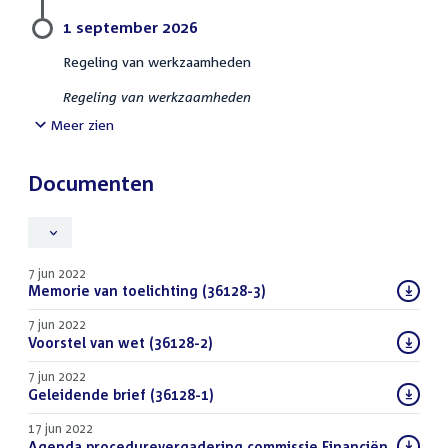
1 september 2026
Regeling van werkzaamheden
Regeling van werkzaamheden
Meer zien
Documenten
7 jun 2022
Download
Memorie van toelichting (36128-3)
(PDF)
bestand:
7 jun 2022
Download
Voorstel van wet (36128-2)
(PDF)
bestand:
7 jun 2022
Download
Geleidende brief (36128-1)
(PDF)
bestand:
17 jun 2022
Download
Agenda procedurevergadering commissie Financiën