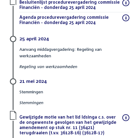
Download
Besluitenlijst procedurevergadering commissie
bestand:
Financiën - donderdag 25 april 2024
(PDF)
Download
Agenda procedurevergadering commissie
bestand:
Financiën - donderdag 25 april 2024
(PDF)
25 april 2024
Aanvang middagvergadering: Regeling van
werkzaamheden
Regeling van werkzaamheden
21 mei 2024
Stemmingen
Stemmingen
Download
Gewijzigde motie van het lid Idsinga c.s. over
bestand:
de ongewenste gevolgen van het gewijzigde
amendement op stuk nr. 11 (36421)
terugdraaien (t.v.v. 36128-16) (36128-17)
(PDF)