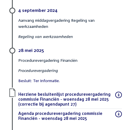
4 september 2024
Aanvang middagvergadering Regeling van
werkzaamheden
Regeling van werkzaamheden
28 mei 2025
Procedurevergadering Financiën
Procedurevergadering
Besluit: Ter informatie.
Download
Herziene besluitenlijst procedurevergadering
bestand:
commissie Financiën - woensdag 28 mei 2025
(correctie bij agendapunt 27)
(PDF)
Download
Agenda procedurevergadering commissie
bestand:
Financiën - woensdag 28 mei 2025
(PDF)