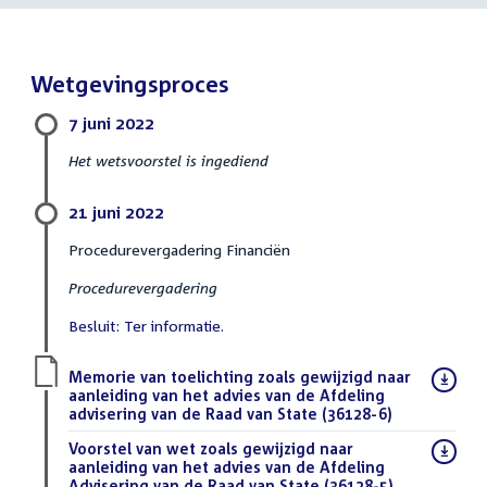
Wetgevingsproces
7 juni 2022
Het wetsvoorstel is ingediend
21 juni 2022
Procedurevergadering Financiën
Procedurevergadering
Besluit: Ter informatie.
Download
Memorie van toelichting zoals gewijzigd naar
bestand:
aanleiding van het advies van de Afdeling
advisering van de Raad van State (36128-6)
(PDF)
Download
Voorstel van wet zoals gewijzigd naar
bestand:
aanleiding van het advies van de Afdeling
Advisering van de Raad van State (36128-5)
(PDF)