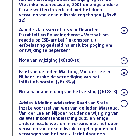
Wet inkomstenbelasting 2001 en enige andere
fiscale wetten in verband met het doen
vervallen van enkele fiscale regelingen (36128-
12)
(PDF)
Download
Aan de staatssecretaris van Financiën -
bestand:
Fiscaliteit en Belastingdienst - Verzoek om
reactie op ESB-artikel "Inkomsten uit
erfbelasting gedaald na mislukte poging om
ontwijking te beperken"
(PDF)
Download
Nota van wijziging (36128-10)
(PDF)
bestand:
Download
Brief van de leden Maatoug, Van der Lee en
bestand:
Nijboer inzake de verdediging van het
initiatiefvoorstel (36128-9)
(PDF)
Download
Nota naar aanleiding van het verslag (36128-8)
(PDF)
bestand:
Download
Advies Afdeling advisering Raad van State
bestand:
inzake voorstel van wet van de leden Maatoug,
Van der Lee en Nijboer houdende wijziging van
de Wet inkomstenbelasting 2001 en enige
andere fiscale wetten in verband met het doen
vervallen van enkele fiscale regelingen en het
vervangen van het box 2-tarief door een