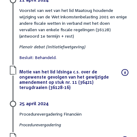
Voorstel van wet van het lid Maatoug houdende
wijziging van de Wet inkomstenbelasting 2001 en enige
andere fiscale wetten in verband met het doen
vervallen van enkele fiscale regelingen (36128)
(antwoord 1e termijn + rest)
Plenair debat (initiatiefwetgeving)
Besluit: Behandeld.
Download
Motie van het lid Idsinga c.s. over de
bestand:
ongewenste gevolgen van het gewijzigde
amendement op stuk nr. 11 (36421)
terugdraaien (36128-16)
(PDF)
25 april 2024
Procedurevergadering Financiën
Procedurevergadering