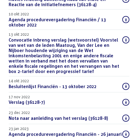
bestand:
Reactie van de initiatiefnemers (36128-4)
(PDF)
10 okt 2022
Download
Agenda procedurevergadering Financiën / 13
bestand:
oktober 2022
(PDF)
13 okt 2022
Download
Convocatie inbreng verslag (wetsvoorstel) Voorstel
bestand:
van wet van de leden Maatoug, Van der Lee en
Nijboer houdende wijziging van de Wet
inkomstenbelasting 2001 en enige andere fiscale
wetten in verband met het doen vervallen van
enkele fiscale regelingen en het vervangen van het
box 2-tarief door een progressief tarief
(PDF)
14 okt 2022
Download
Besluitenlijst Financiën - 13 oktober 2022
(PDF)
bestand:
17 nov 2022
Download
Verslag (36128-7)
(PDF)
bestand:
23 dec 2022
Download
Nota naar aanleiding van het verslag (36128-8)
(PDF)
bestand:
23 jan 2023
Download
Agenda procedurevergadering Financiën - 26 januari