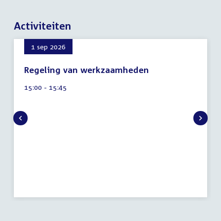
Activiteiten
1 sep 2026
Regeling van werkzaamheden
6
Tijd
15:00 - 15:45
augustus
activiteit:
2026