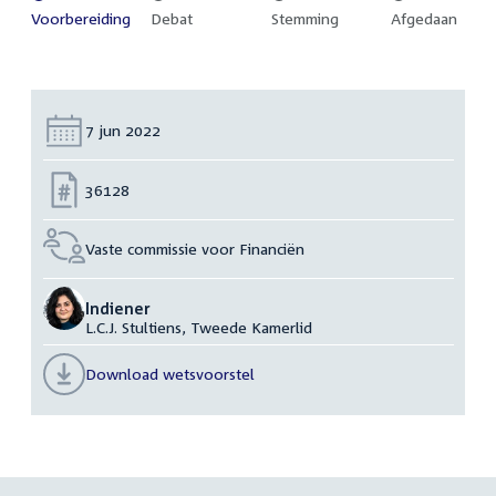
Voltooid:
Voorbereiding
Onvoltooid:
Debat
Onvoltooid:
Stemming
Onvoltooid:
Afgedaan
Datum:
7 jun 2022
Nummer:
36128
Vaste commissie voor Financiën
Indiener
L.C.J. Stultiens, Tweede Kamerlid
Download wetsvoorstel