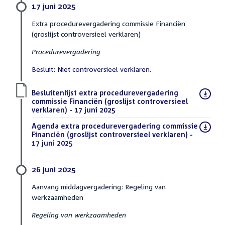
17 juni 2025
Extra procedurevergadering commissie Financiën
(groslijst controversieel verklaren)
Procedurevergadering
Besluit: Niet controversieel verklaren.
Download
Besluitenlijst extra procedurevergadering
bestand:
commissie Financiën (groslijst controversieel
verklaren) - 17 juni 2025
(PDF)
Download
Agenda extra procedurevergadering commissie
bestand:
Financiën (groslijst controversieel verklaren) -
17 juni 2025
(PDF)
26 juni 2025
Aanvang middagvergadering: Regeling van
werkzaamheden
Regeling van werkzaamheden