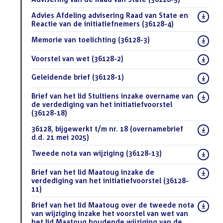
Download
Advies Afdeling advisering Raad van State en
bestand:
Reactie van de initiatiefnemers (36128-4)
(PDF)
Download
Memorie van toelichting (36128-3)
(PDF)
bestand:
Download
Voorstel van wet (36128-2)
(PDF)
bestand:
Download
Geleidende brief (36128-1)
(PDF)
bestand:
Download
Brief van het lid Stultiens inzake overname van
bestand:
de verdediging van het initiatiefvoorstel
(36128-18)
(PDF)
Download
36128, bijgewerkt t/m nr. 18 (overnamebrief
bestand:
d.d. 21 mei 2025)
(DOCX)
Download
Tweede nota van wijziging (36128-13)
(PDF)
bestand:
Download
Brief van het lid Maatoug inzake de
bestand:
verdediging van het initiatiefvoorstel (36128-
11)
(PDF)
Download
Brief van het lid Maatoug over de tweede nota
bestand:
van wijziging inzake het voorstel van wet van
het lid Maatoug houdende wijziging van de