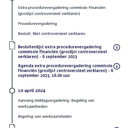
Extra procedurevergadering commissie Financiën
(groslijst controversieel verklaren)
Procedurevergadering
Besluit: Niet controversieel verklaren.
Download
Besluitenlijst extra procedurevergadering
bestand:
commissie Financiën (groslijst controversieel
verklaren) - 6 september 2023
(PDF)
Download
Agenda extra procedurevergadering commissie
bestand:
Financiën (groslijst controversieel verklaren) - 6
september 2023, 16.00 uur
(PDF)
10 april 2024
Aanvang middagvergadering: Regeling van
werkzaamheden
Regeling van werkzaamheden