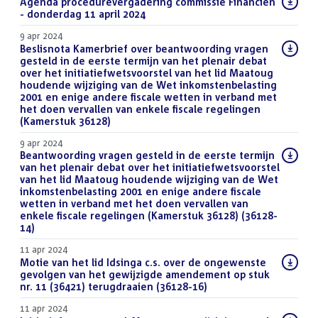
Download
Agenda procedurevergadering commissie Financiën
bestand:
- donderdag 11 april 2024
(PDF)
9 apr 2024
Download
Beslisnota Kamerbrief over beantwoording vragen
bestand:
gesteld in de eerste termijn van het plenair debat
over het initiatiefwetsvoorstel van het lid Maatoug
houdende wijziging van de Wet inkomstenbelasting
2001 en enige andere fiscale wetten in verband met
het doen vervallen van enkele fiscale regelingen
(Kamerstuk 36128)
(PDF)
9 apr 2024
Download
Beantwoording vragen gesteld in de eerste termijn
bestand:
van het plenair debat over het initiatiefwetsvoorstel
van het lid Maatoug houdende wijziging van de Wet
inkomstenbelasting 2001 en enige andere fiscale
wetten in verband met het doen vervallen van
enkele fiscale regelingen (Kamerstuk 36128) (36128-
14)
(PDF)
11 apr 2024
Download
Motie van het lid Idsinga c.s. over de ongewenste
bestand:
gevolgen van het gewijzigde amendement op stuk
nr. 11 (36421) terugdraaien (36128-16)
(PDF)
11 apr 2024