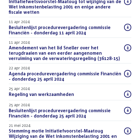
Download
Initiatiefwetsvoorstel-Maatoug tot wijziging van de
bestand:
Wet inkomstenbelasting 2001 en enige andere
fiscale wetten
(PDF)
11 apr 2024
Download
Besluitenlijst procedurevergadering commissie
bestand:
Financiën - donderdag 11 april 2024
(PDF)
11 apr 2024
Download
Amendement van het lid Sneller over het
bestand:
terugdraaien van een eerder aangenomen
verruiming van de verwateringsregeling (36128-15)
(PDF)
22 apr 2024
Download
Agenda procedurevergadering commissie Financiën
bestand:
- donderdag 25 april 2024
(PDF)
25 apr 2024
Download
Regeling van werkzaamheden
(PDF)
bestand:
25 apr 2024
Download
Besluitenlijst procedurevergadering commissie
bestand:
Financiën - donderdag 25 april 2024
(PDF)
21 mei 2024
Download
Stemming motie Initiatiefvoorstel-Maatoug
bestand:
Wijziging van de Wet inkomstenbelasting 2001 en