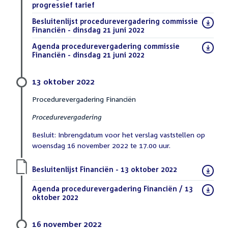
progressief tarief
(DOCX)
Download
Besluitenlijst procedurevergadering commissie
bestand:
Financiën - dinsdag 21 juni 2022
(PDF)
Download
Agenda procedurevergadering commissie
bestand:
Financiën - dinsdag 21 juni 2022
(PDF)
13 oktober 2022
Procedurevergadering Financiën
Procedurevergadering
Besluit: Inbrengdatum voor het verslag vaststellen op
woensdag 16 november 2022 te 17.00 uur.
Download
Besluitenlijst Financiën - 13 oktober 2022
(PDF)
bestand:
Download
Agenda procedurevergadering Financiën / 13
bestand:
oktober 2022
(PDF)
16 november 2022