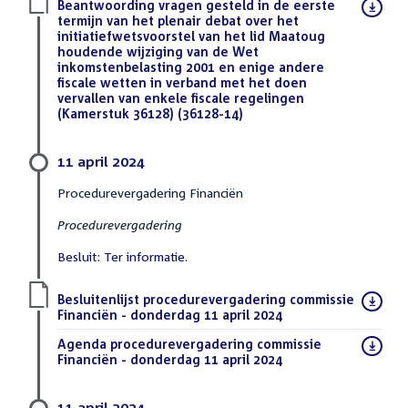
Download
Beantwoording vragen gesteld in de eerste
bestand:
termijn van het plenair debat over het
initiatiefwetsvoorstel van het lid Maatoug
houdende wijziging van de Wet
inkomstenbelasting 2001 en enige andere
fiscale wetten in verband met het doen
vervallen van enkele fiscale regelingen
(Kamerstuk 36128) (36128-14)
(PDF)
11 april 2024
Procedurevergadering Financiën
Procedurevergadering
Besluit: Ter informatie.
Download
Besluitenlijst procedurevergadering commissie
bestand:
Financiën - donderdag 11 april 2024
(PDF)
Download
Agenda procedurevergadering commissie
bestand:
Financiën - donderdag 11 april 2024
(PDF)
11 april 2024