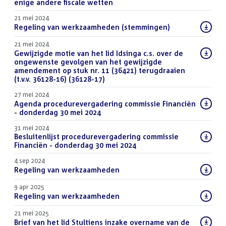
enige andere fiscale wetten
(PDF)
21 mei 2024
Download
Regeling van werkzaamheden (stemmingen)
(PDF)
bestand:
21 mei 2024
Download
Gewijzigde motie van het lid Idsinga c.s. over de
bestand:
ongewenste gevolgen van het gewijzigde
amendement op stuk nr. 11 (36421) terugdraaien
(t.v.v. 36128-16) (36128-17)
(PDF)
27 mei 2024
Download
Agenda procedurevergadering commissie Financiën
bestand:
- donderdag 30 mei 2024
(PDF)
31 mei 2024
Download
Besluitenlijst procedurevergadering commissie
bestand:
Financiën - donderdag 30 mei 2024
(PDF)
4 sep 2024
Download
Regeling van werkzaamheden
(PDF)
bestand:
9 apr 2025
Download
Regeling van werkzaamheden
(PDF)
bestand:
21 mei 2025
Download
Brief van het lid Stultiens inzake overname van de