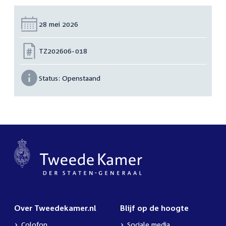
Datum:
28 mei 2026
Nummer:
TZ202606-018
Status:
Openstaand
Over Tweedekamer.nl
Blijf op de hoogte
Colofon
Sociale media