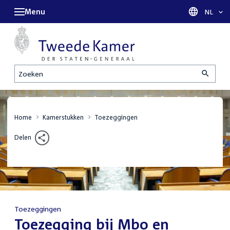
Menu
Taal sel
NL
Zoeken
Home
Kamerstukken
Toezeggingen
Delen
Toezeggingen
:
Toezegging bij Mbo en