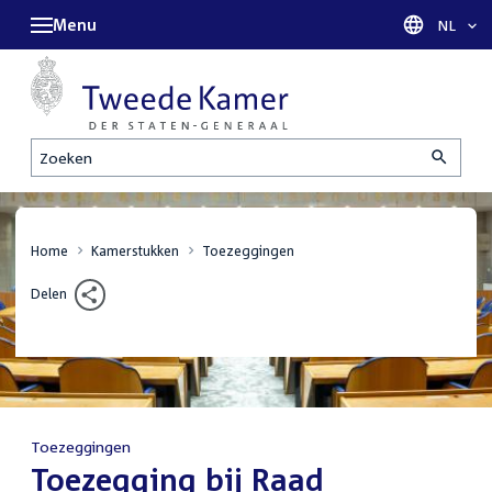
Menu
Taal sel
NL
Zoeken
Home
Kamerstukken
Toezeggingen
Delen
Toezeggingen
:
Toezegging bij Raad