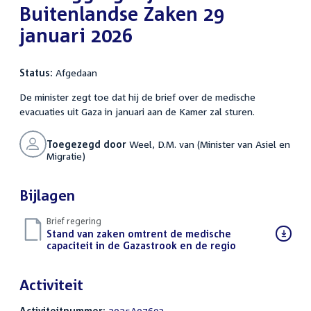
Buitenlandse Zaken 29
januari 2026
Status:
Afgedaan
De minister zegt toe dat hij de brief over de medische
evacuaties uit Gaza in januari aan de Kamer zal sturen.
Toegezegd door
Weel, D.M. van (Minister van Asiel en
Migratie)
Bijlagen
Brief regering
Download
Stand van zaken omtrent de medische
bestand:
capaciteit in de Gazastrook en de regio
(PDF)
Activiteit
Activiteitnummer:
2025A07693