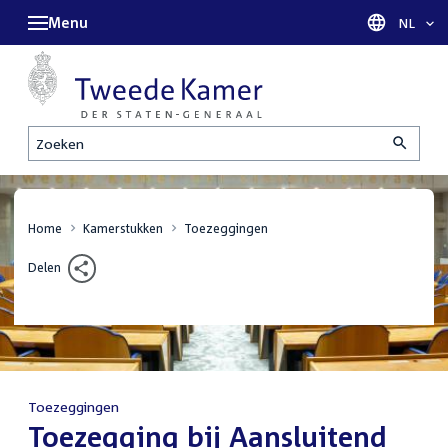
Menu
Taal sel
NL
Zoeken
Home
Kamerstukken
Toezeggingen
Delen
Toezeggingen
:
Toezegging bij Aansluitend