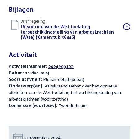
Bijlagen
Brief regering
Download
Uitvoering van de Wet toelating
bestand:
terbeschikkingstelling van arbeidskrachten
(Wtta) (Kamerstuk 36446)
(PDF)
Activiteit
Activiteitnummer:
2024A09102
Datum:
11 dec 2024
Soort activiteit:
Plenair debat (debat)
Onderwerp(en):
Aansluitend Debat over het opnieuw
uitstellen van de Wet toelating terbeschikkingstelling van
arbeidskrachten (voortzetting)
Commissie (voortouw):
Tweede Kamer
Datum:
11 december 2024