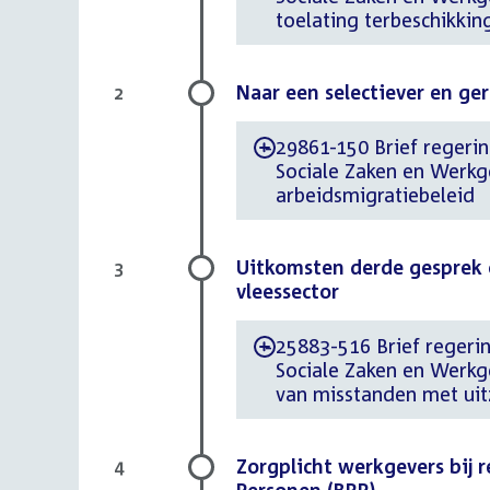
toelating terbeschikkin
Naar een selectiever en ge
2
29861-150 Brief regerin
-
Sociale Zaken en Werkg
arbeidsmigratiebeleid
Uitkomsten derde gesprek 
3
vleessector
25883-516 Brief regerin
-
Sociale Zaken en Werk
van misstanden met uit
Zorgplicht werkgevers bij r
4