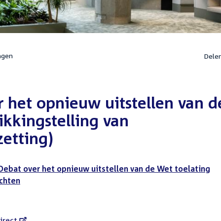
ngen
Dele
 het opnieuw uitstellen van d
ikkingstelling van
zetting)
Debat over het opnieuw uitstellen van de Wet toelating
achten
l
irect