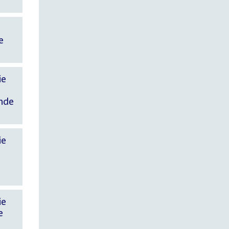
e
ie
ende
ie
ie
e