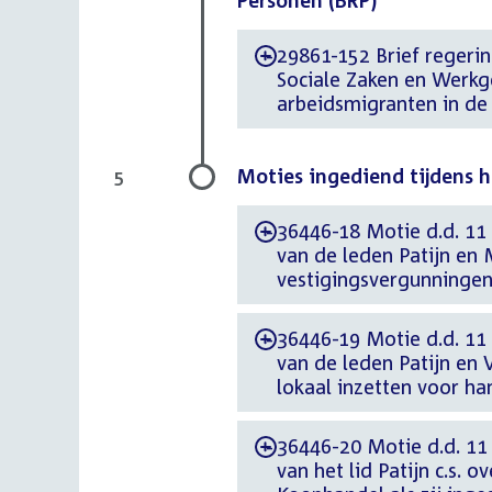
Personen (BRP)
29861-152 Brief regerin
-
Sociale Zaken en Werkge
arbeidsmigranten in de 
Moties ingediend tijdens 
5
36446-18 Motie d.d. 11
-
van de leden Patijn en
vestigingsvergunninge
36446-19 Motie d.d. 11
-
van de leden Patijn en 
lokaal inzetten voor h
36446-20 Motie d.d. 11
-
van het lid Patijn c.s. o