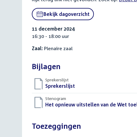
link:
Bekijk dagoverzicht
11 december 2024
16:30 - 18:00 uur
Zaal:
Plenaire zaal
Bijlagen
Sprekerslijst
Download
Sprekerslijst
()
bestand:
Stenogram
Download
Het opnieuw uitstellen van de Wet toe
bestand:
Toezeggingen