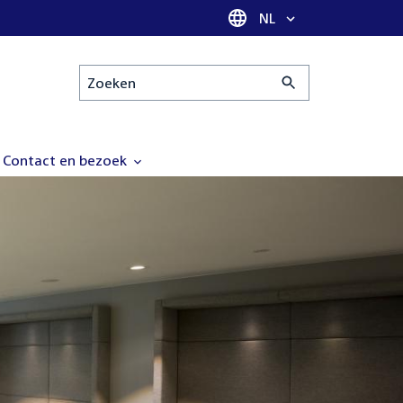
Taal selectie
NL
Zoeken
Contact en bezoek