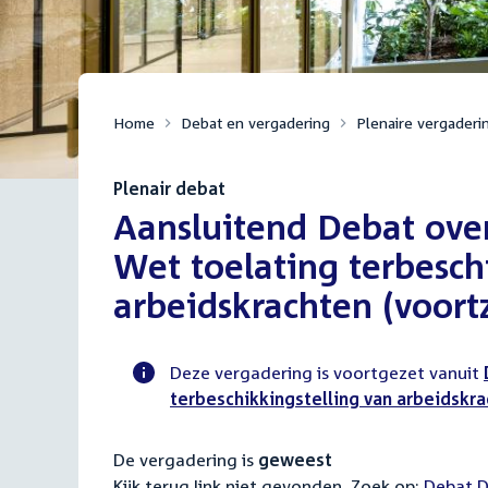
Home
Debat en vergadering
Plenaire vergaderi
Plenair debat
:
Aansluitend Debat over
Wet toelating terbesch
arbeidskrachten (voort
Deze vergadering is voortgezet vanuit
terbeschikkingstelling van arbeidskr
Voortgangsstatus
plenaire
De vergadering is
geweest
activiteit
Kijk terug link niet gevonden. Zoek op:
Externa
Debat D