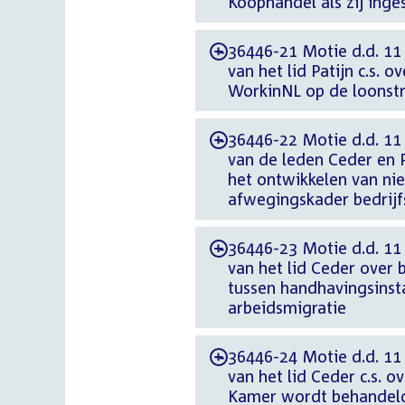
Koophandel als zij inge
36446-21 Motie d.d. 11
-
van het lid Patijn c.s. 
WorkinNL op de loonst
36446-22 Motie d.d. 11
-
van de leden Ceder en 
het ontwikkelen van nie
afwegingskader bedrijf
36446-23 Motie d.d. 11
-
van het lid Ceder ove
tussen handhavingsins
arbeidsmigratie
36446-24 Motie d.d. 11
-
van het lid Ceder c.s. o
Kamer wordt behandeld 