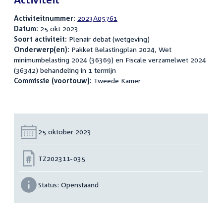
Activiteitnummer:
2023A05761
Datum:
25 okt 2023
Soort activiteit:
Plenair debat (wetgeving)
Onderwerp(en):
Pakket Belastingplan 2024, Wet
minimumbelasting 2024 (36369) en Fiscale verzamelwet 2024
(36342) behandeling in 1 termijn
Commissie (voortouw):
Tweede Kamer
Datum:
25 oktober 2023
Nummer:
TZ202311-035
Status:
Openstaand