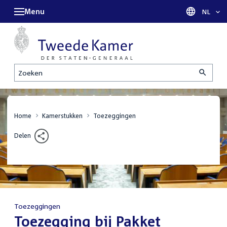
Menu
Taal sel
NL
Zoeken
Home
Kamerstukken
Toezeggingen
Delen
Toezeggingen
:
Toezegging bij Pakket