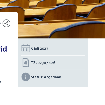
n
id
Datum:
5 juli 2023
Nummer:
TZ202307-126
Status:
Afgedaan
en