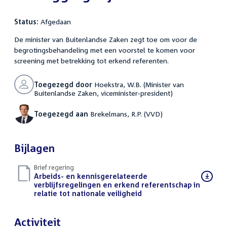
Status:
Afgedaan
De minister van Buitenlandse Zaken zegt toe om voor de
begrotingsbehandeling met een voorstel te komen voor
screening met betrekking tot erkend referenten.
Toegezegd door
Hoekstra, W.B. (Minister van
Buitenlandse Zaken, viceminister-president)
Toegezegd aan
Brekelmans, R.P. (VVD)
Bijlagen
Brief regering
Download
Arbeids- en kennisgerelateerde
bestand:
verblijfsregelingen en erkend referentschap in
relatie tot nationale veiligheid
(PDF)
Activiteit