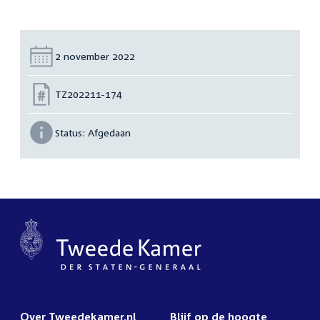
Datum:
2 november 2022
Nummer:
TZ202211-174
Status:
Afgedaan
Over Tweedekamer.nl
Blijf op de hoogte