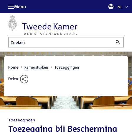
Menu
Taal sel
NL
Zoeken
Home
Kamerstukken
Toezeggingen
Delen
Toezeggingen
:
Toezegging bij Bescherming