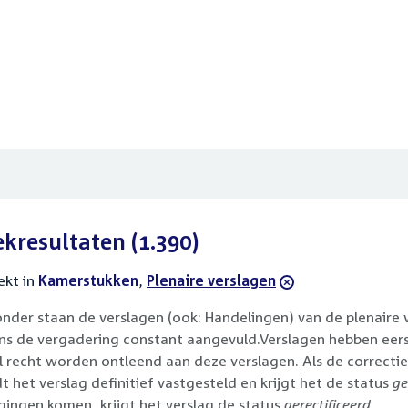
ekresultaten
(1.390)
ekt in
actieve
Kamerstukken
,
verwijder
Plenaire verslagen
filters
filter
onder staan de verslagen (ook: Handelingen) van de plenaire
ens de vergadering constant aangevuld.Verslagen hebben eer
l recht worden ontleend aan deze verslagen. Als de correctiev
t het verslag definitief vastgesteld en krijgt het de status
ge
igingen komen, krijgt het verslag de status
gerectificeerd
.