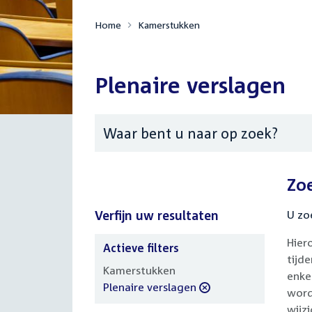
Home
Kamerstukken
Plenaire verslagen
Zoeken
Zo
Verfijn uw resultaten
U zo
Hier
Actieve filters
tijd
Verfijn
Kamerstukken
enke
uw
verwijder
Plenaire verslagen
word
resultaten
filter
wijz