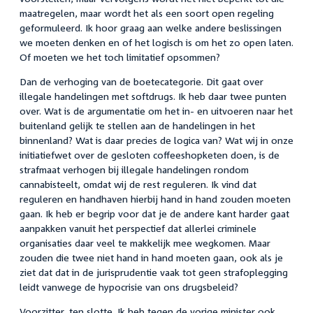
maatregelen, maar wordt het als een soort open regeling
geformuleerd. Ik hoor graag aan welke andere beslissingen
we moeten denken en of het logisch is om het zo open laten.
Of moeten we het toch limitatief opsommen?
Dan de verhoging van de boetecategorie. Dit gaat over
illegale handelingen met softdrugs. Ik heb daar twee punten
over. Wat is de argumentatie om het in- en uitvoeren naar het
buitenland gelijk te stellen aan de handelingen in het
binnenland? Wat is daar precies de logica van? Wat wij in onze
initiatiefwet over de gesloten coffeeshopketen doen, is de
strafmaat verhogen bij illegale handelingen rondom
cannabisteelt, omdat wij de rest reguleren. Ik vind dat
reguleren en handhaven hierbij hand in hand zouden moeten
gaan. Ik heb er begrip voor dat je de andere kant harder gaat
aanpakken vanuit het perspectief dat allerlei criminele
organisaties daar veel te makkelijk mee wegkomen. Maar
zouden die twee niet hand in hand moeten gaan, ook als je
ziet dat dat in de jurisprudentie vaak tot geen strafoplegging
leidt vanwege de hypocrisie van ons drugsbeleid?
Voorzitter, ten slotte. Ik heb tegen de vorige minister ook