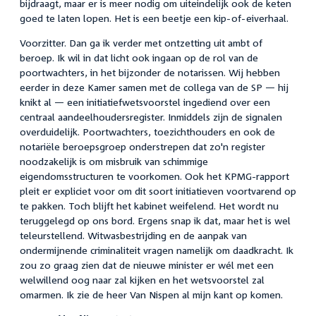
bijdraagt, maar er is meer nodig om uiteindelijk ook de keten
goed te laten lopen. Het is een beetje een kip-of-eiverhaal.
Voorzitter. Dan ga ik verder met ontzetting uit ambt of
beroep. Ik wil in dat licht ook ingaan op de rol van de
poortwachters, in het bijzonder de notarissen. Wij hebben
eerder in deze Kamer samen met de collega van de SP — hij
knikt al — een initiatiefwetsvoorstel ingediend over een
centraal aandeelhoudersregister. Inmiddels zijn de signalen
overduidelijk. Poortwachters, toezichthouders en ook de
notariële beroepsgroep onderstrepen dat zo'n register
noodzakelijk is om misbruik van schimmige
eigendomsstructuren te voorkomen. Ook het KPMG-rapport
pleit er expliciet voor om dit soort initiatieven voortvarend op
te pakken. Toch blijft het kabinet weifelend. Het wordt nu
teruggelegd op ons bord. Ergens snap ik dat, maar het is wel
teleurstellend. Witwasbestrijding en de aanpak van
ondermijnende criminaliteit vragen namelijk om daadkracht. Ik
zou zo graag zien dat de nieuwe minister er wél met een
welwillend oog naar zal kijken en het wetsvoorstel zal
omarmen. Ik zie de heer Van Nispen al mijn kant op komen.