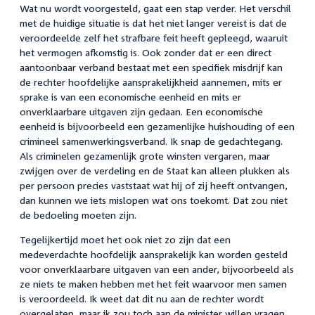
Wat nu wordt voorgesteld, gaat een stap verder. Het verschil
met de huidige situatie is dat het niet langer vereist is dat de
veroordeelde zelf het strafbare feit heeft gepleegd, waaruit
het vermogen afkomstig is. Ook zonder dat er een direct
aantoonbaar verband bestaat met een specifiek misdrijf kan
de rechter hoofdelijke aansprakelijkheid aannemen, mits er
sprake is van een economische eenheid en mits er
onverklaarbare uitgaven zijn gedaan. Een economische
eenheid is bijvoorbeeld een gezamenlijke huishouding of een
crimineel samenwerkingsverband. Ik snap de gedachtegang.
Als criminelen gezamenlijk grote winsten vergaren, maar
zwijgen over de verdeling en de Staat kan alleen plukken als
per persoon precies vaststaat wat hij of zij heeft ontvangen,
dan kunnen we iets mislopen wat ons toekomt. Dat zou niet
de bedoeling moeten zijn.
Tegelijkertijd moet het ook niet zo zijn dat een
medeverdachte hoofdelijk aansprakelijk kan worden gesteld
voor onverklaarbare uitgaven van een ander, bijvoorbeeld als
ze niets te maken hebben met het feit waarvoor men samen
is veroordeeld. Ik weet dat dit nu aan de rechter wordt
overgelaten, maar ik zou toch aan de minister willen vragen