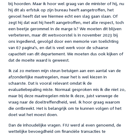
bij hoorden. Maar ik hoor wel graag van de minister of hij, nu
hij dit als erfstuk op zijn bureau heeft aangetroffen, het
gevoel heeft dat we hiermee echt een slag gaan slaan. Of
zegt hij dat wat hij heeft aangetroffen, met alle respect, toch
een beetje gerommel in de marge is? We moeten dit blijven
verbeteren, maar dit wetsvoorstel is in november 2023 bij
ons ingediend, gevolgd door een memorie van toelichting
van 67 pagina's, en dat is veel werk voor de schaarse
capaciteit van dit departement. We moeten dus ook kijken of
dat de moeite waard is geweest.
Ik zal zo meteen mijn steun betuigen aan een aantal van de
afzonderlijke maatregelen, maar het is wel kiezen in
schaarste. Dat is vooral relevant omdat ik de
evaluatiebepaling miste. Normaal gesproken mis ik die niet zo,
maar bij deze maatregelen miste ik deze, juist vanwege de
vraag naar de doeltreffendheid, wel. Ik hoor graag waarom
die ontbreekt. Het is belangrijk om te kunnen volgen of het
doet wat het moest doen.
Dan de inhoudelijke vragen. FIU werd al even genoemd, de
wettelijke bevoegdheid om financiële transacties te