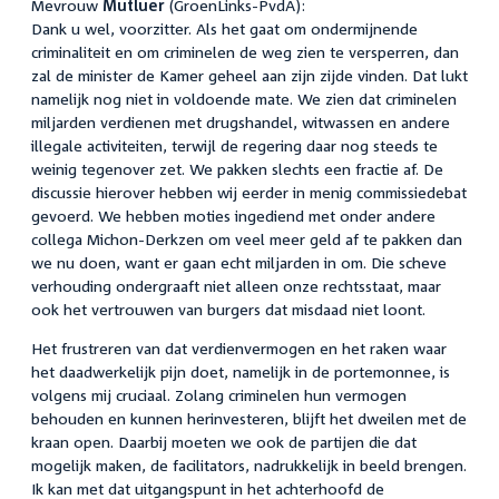
Mevrouw
Mutluer
(GroenLinks-PvdA):
Dank u wel, voorzitter. Als het gaat om ondermijnende
criminaliteit en om criminelen de weg zien te versperren, dan
zal de minister de Kamer geheel aan zijn zijde vinden. Dat lukt
namelijk nog niet in voldoende mate. We zien dat criminelen
miljarden verdienen met drugshandel, witwassen en andere
illegale activiteiten, terwijl de regering daar nog steeds te
weinig tegenover zet. We pakken slechts een fractie af. De
discussie hierover hebben wij eerder in menig commissiedebat
gevoerd. We hebben moties ingediend met onder andere
collega Michon-Derkzen om veel meer geld af te pakken dan
we nu doen, want er gaan echt miljarden in om. Die scheve
verhouding ondergraaft niet alleen onze rechtsstaat, maar
ook het vertrouwen van burgers dat misdaad niet loont.
Het frustreren van dat verdienvermogen en het raken waar
het daadwerkelijk pijn doet, namelijk in de portemonnee, is
volgens mij cruciaal. Zolang criminelen hun vermogen
behouden en kunnen herinvesteren, blijft het dweilen met de
kraan open. Daarbij moeten we ook de partijen die dat
mogelijk maken, de facilitators, nadrukkelijk in beeld brengen.
Ik kan met dat uitgangspunt in het achterhoofd de