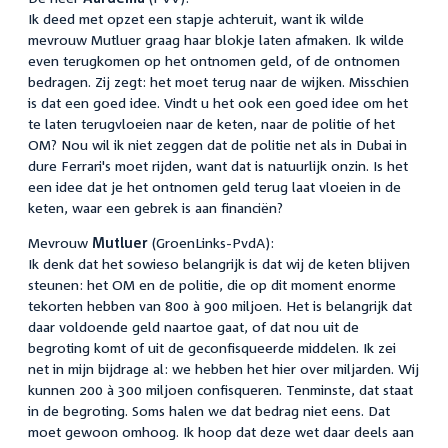
Ik deed met opzet een stapje achteruit, want ik wilde
mevrouw Mutluer graag haar blokje laten afmaken. Ik wilde
even terugkomen op het ontnomen geld, of de ontnomen
bedragen. Zij zegt: het moet terug naar de wijken. Misschien
is dat een goed idee. Vindt u het ook een goed idee om het
te laten terugvloeien naar de keten, naar de politie of het
OM? Nou wil ik niet zeggen dat de politie net als in Dubai in
dure Ferrari's moet rijden, want dat is natuurlijk onzin. Is het
een idee dat je het ontnomen geld terug laat vloeien in de
keten, waar een gebrek is aan financiën?
Mevrouw
Mutluer
(GroenLinks-PvdA):
Ik denk dat het sowieso belangrijk is dat wij de keten blijven
steunen: het OM en de politie, die op dit moment enorme
tekorten hebben van 800 à 900 miljoen. Het is belangrijk dat
daar voldoende geld naartoe gaat, of dat nou uit de
begroting komt of uit de geconfisqueerde middelen. Ik zei
net in mijn bijdrage al: we hebben het hier over miljarden. Wij
kunnen 200 à 300 miljoen confisqueren. Tenminste, dat staat
in de begroting. Soms halen we dat bedrag niet eens. Dat
moet gewoon omhoog. Ik hoop dat deze wet daar deels aan