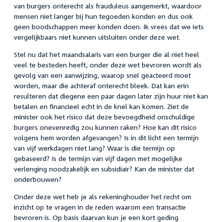
van burgers onterecht als frauduleus aangemerkt, waardoor
mensen niet langer bij hun tegoeden konden en dus ook
geen boodschappen meer konden doen. Ik vrees dat we iets
vergelijkbaars niet kunnen uitsluiten onder deze wet.
Stel nu dat het maandsalaris van een burger die al niet heel
veel te besteden heeft, onder deze wet bevroren wordt als
gevolg van een aanwijzing, waarop snel geacteerd moet
worden, maar die achteraf onterecht bleek. Dat kan erin
resulteren dat diegene een paar dagen later zijn huur niet kan
betalen en financieel echt in de knel kan komen. Ziet de
minister ook het risico dat deze bevoegdheid onschuldige
burgers onevenredig zou kunnen raken? Hoe kan dit risico
volgens hem worden afgevangen? Is in dit licht een termijn
van vijf werkdagen niet lang? Waar is die termijn op
gebaseerd? Is de termijn van vijf dagen met mogelijke
verlenging noodzakelijk en subsidiair? Kan de minister dat
onderbouwen?
Onder deze wet heb je als rekeninghouder het recht om
inzicht op te vragen in de reden waarom een transactie
bevroren is. Op basis daarvan kun je een kort geding