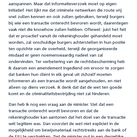
aanspannen. Maar dat informatieverzoek moet op eigen
initiatief. Het lijkt me dat criminele netwerken die route vrij
snel zullen kennen en ook zullen gebruiken, terwijl burgers
bij wie een transactie onterecht bevroren wordt, daarentegen
vaak niet die knowhow zullen hebben. Oftewel: juist het feit
dat er proactief vanuit de rekeninghouder gehandeld moet
worden, zal onschuldige burgers achterstellen in hun positie
ten opzichte van de overheid, terwijl de georganiseerde
misdaad er geen noemenswaardig nadeel van zal
ondervinden. Ter verbetering van de rechtsbescherming heb
ik daarom een amendement ingediend om ervoor te zorgen
dat banken hun cliënt in elk geval uit zichzelf moeten
informeren als een transactie wordt aangehouden, en niet
alleen op diens verzoek. Ik denk dat dat de wet ten goede
komt en de criminaliteitsbestrijding niet zal hinderen.
Dan heb ik nog een vraag aan de minister. Stel dat een
transactie onterecht wordt bevroren en dat de
rekeninghouder kan aantonen dat het doel van de transactie
wél legitiem was. Dan voorziet de wet niet expliciet in de
mogelijkheid om bewijsmateriaal rechtstreeks aan de bank of
de FIU te verstrekken. Ziet de minister nut in een dergelijke