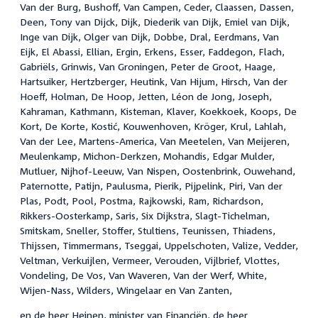
Van der Burg, Bushoff, Van Campen, Ceder, Claassen, Dassen,
Deen, Tony van Dijck, Dijk, Diederik van Dijk, Emiel van Dijk,
Inge van Dijk, Olger van Dijk, Dobbe, Dral, Eerdmans, Van
Eijk, El Abassi, Ellian, Ergin, Erkens, Esser, Faddegon, Flach,
Gabriëls, Grinwis, Van Groningen, Peter de Groot, Haage,
Hartsuiker, Hertzberger, Heutink, Van Hijum, Hirsch, Van der
Hoeff, Holman, De Hoop, Jetten, Léon de Jong, Joseph,
Kahraman, Kathmann, Kisteman, Klaver, Koekkoek, Koops, De
Kort, De Korte, Kostić, Kouwenhoven, Kröger, Krul, Lahlah,
Van der Lee, Martens-America, Van Meetelen, Van Meijeren,
Meulenkamp, Michon-Derkzen, Mohandis, Edgar Mulder,
Mutluer, Nijhof-Leeuw, Van Nispen, Oostenbrink, Ouwehand,
Paternotte, Patijn, Paulusma, Pierik, Pijpelink, Piri, Van der
Plas, Podt, Pool, Postma, Rajkowski, Ram, Richardson,
Rikkers-Oosterkamp, Saris, Six Dijkstra, Slagt-Tichelman,
Smitskam, Sneller, Stoffer, Stultiens, Teunissen, Thiadens,
Thijssen, Timmermans, Tseggai, Uppelschoten, Valize, Vedder,
Veltman, Verkuijlen, Vermeer, Verouden, Vijlbrief, Vlottes,
Vondeling, De Vos, Van Waveren, Van der Werf, White,
Wijen-Nass, Wilders, Wingelaar en Van Zanten,
en de heer Heinen, minister van Financiën, de heer