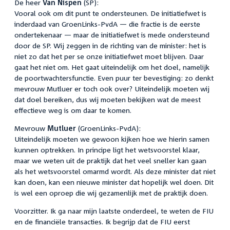
De heer
Van Nispen
(SP):
Vooral ook om dit punt te ondersteunen. De initiatiefwet is
inderdaad van GroenLinks-PvdA — die fractie is de eerste
ondertekenaar — maar de initiatiefwet is mede ondersteund
door de SP. Wij zeggen in de richting van de minister: het is
niet zo dat het per se onze initiatiefwet moet blijven. Daar
gaat het niet om. Het gaat uiteindelijk om het doel, namelijk
de poortwachtersfunctie. Even puur ter bevestiging: zo denkt
mevrouw Mutluer er toch ook over? Uiteindelijk moeten wij
dat doel bereiken, dus wij moeten bekijken wat de meest
effectieve weg is om daar te komen.
Mevrouw
Mutluer
(GroenLinks-PvdA):
Uiteindelijk moeten we gewoon kijken hoe we hierin samen
kunnen optrekken. In principe ligt het wetsvoorstel klaar,
maar we weten uit de praktijk dat het veel sneller kan gaan
als het wetsvoorstel omarmd wordt. Als deze minister dat niet
kan doen, kan een nieuwe minister dat hopelijk wel doen. Dit
is wel een oproep die wij gezamenlijk met de praktijk doen.
Voorzitter. Ik ga naar mijn laatste onderdeel, te weten de FIU
en de financiële transacties. Ik begrijp dat de FIU eerst