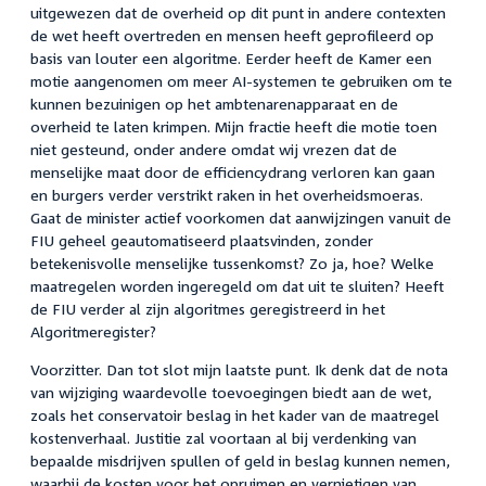
uitgewezen dat de overheid op dit punt in andere contexten
de wet heeft overtreden en mensen heeft geprofileerd op
basis van louter een algoritme. Eerder heeft de Kamer een
motie aangenomen om meer AI-systemen te gebruiken om te
kunnen bezuinigen op het ambtenarenapparaat en de
overheid te laten krimpen. Mijn fractie heeft die motie toen
niet gesteund, onder andere omdat wij vrezen dat de
menselijke maat door de efficiencydrang verloren kan gaan
en burgers verder verstrikt raken in het overheidsmoeras.
Gaat de minister actief voorkomen dat aanwijzingen vanuit de
FIU geheel geautomatiseerd plaatsvinden, zonder
betekenisvolle menselijke tussenkomst? Zo ja, hoe? Welke
maatregelen worden ingeregeld om dat uit te sluiten? Heeft
de FIU verder al zijn algoritmes geregistreerd in het
Algoritmeregister?
Voorzitter. Dan tot slot mijn laatste punt. Ik denk dat de nota
van wijziging waardevolle toevoegingen biedt aan de wet,
zoals het conservatoir beslag in het kader van de maatregel
kostenverhaal. Justitie zal voortaan al bij verdenking van
bepaalde misdrijven spullen of geld in beslag kunnen nemen,
waarbij de kosten voor het opruimen en vernietigen van