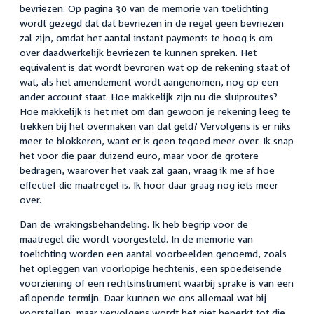
bevriezen. Op pagina 30 van de memorie van toelichting
wordt gezegd dat dat bevriezen in de regel geen bevriezen
zal zijn, omdat het aantal instant payments te hoog is om
over daadwerkelijk bevriezen te kunnen spreken. Het
equivalent is dat wordt bevroren wat op de rekening staat of
wat, als het amendement wordt aangenomen, nog op een
ander account staat. Hoe makkelijk zijn nu die sluiproutes?
Hoe makkelijk is het niet om dan gewoon je rekening leeg te
trekken bij het overmaken van dat geld? Vervolgens is er niks
meer te blokkeren, want er is geen tegoed meer over. Ik snap
het voor die paar duizend euro, maar voor de grotere
bedragen, waarover het vaak zal gaan, vraag ik me af hoe
effectief die maatregel is. Ik hoor daar graag nog iets meer
over.
Dan de wrakingsbehandeling. Ik heb begrip voor de
maatregel die wordt voorgesteld. In de memorie van
toelichting worden een aantal voorbeelden genoemd, zoals
het opleggen van voorlopige hechtenis, een spoedeisende
voorziening of een rechtsinstrument waarbij sprake is van een
aflopende termijn. Daar kunnen we ons allemaal wat bij
voorstellen, maar vervolgens wordt het niet beperkt tot die