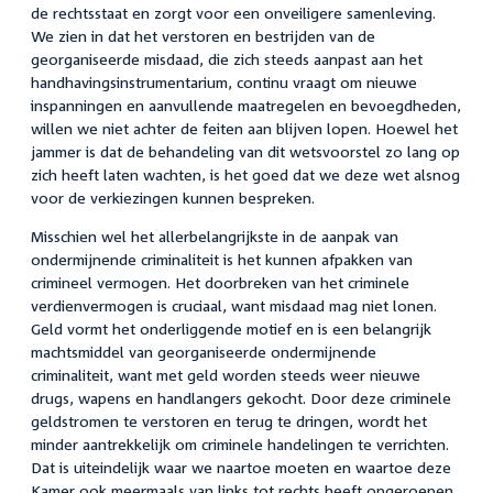
de rechtsstaat en zorgt voor een onveiligere samenleving.
We zien in dat het verstoren en bestrijden van de
georganiseerde misdaad, die zich steeds aanpast aan het
handhavingsinstrumentarium, continu vraagt om nieuwe
inspanningen en aanvullende maatregelen en bevoegdheden,
willen we niet achter de feiten aan blijven lopen. Hoewel het
jammer is dat de behandeling van dit wetsvoorstel zo lang op
zich heeft laten wachten, is het goed dat we deze wet alsnog
voor de verkiezingen kunnen bespreken.
Misschien wel het allerbelangrijkste in de aanpak van
ondermijnende criminaliteit is het kunnen afpakken van
crimineel vermogen. Het doorbreken van het criminele
verdienvermogen is cruciaal, want misdaad mag niet lonen.
Geld vormt het onderliggende motief en is een belangrijk
machtsmiddel van georganiseerde ondermijnende
criminaliteit, want met geld worden steeds weer nieuwe
drugs, wapens en handlangers gekocht. Door deze criminele
geldstromen te verstoren en terug te dringen, wordt het
minder aantrekkelijk om criminele handelingen te verrichten.
Dat is uiteindelijk waar we naartoe moeten en waartoe deze
Kamer ook meermaals van links tot rechts heeft opgeroepen.