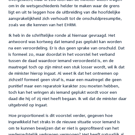
om in de wetsgeschiedenis helder te maken waar de grens
ligt en uit te leggen hoe de uitbreiding van die hoofdelijke
aansprakelijkheid zich verhoudt tot de onschuldpresumptie,
zoals we die kennen van het EHRM.
Ik heb in de schriftelijke ronde al hiernaar gevraagd. Het
antwoord was kortweg dat iemand pas geplukt kan worden
na een veroordeling. Er is dus geen sprake van onschuld. Dat
is formeel zo, maar doordat in het voorstel het verband
tussen de daad waardoor iemand veroordeeld is, en de
maatregel toch op zijn minst een stuk losser wordt, wil ik dat
de minister hierop ingaat. Al weet ik dat het ontnemen op
zichzelf formeel geen straf is, maar een maatregel die geen
punitief maar een reparatoir karakter zou moeten hebben,
toch kan het wringen als iemand geplukt wordt voor een
daad die hij of zij niet heeft begaan. Ik wil dat de minister daar
uitgebreid op ingaat.
Hoe proportioneel is dit voorstel verder, gegeven hoe
ingewikkeld het straks in de nieuwe situatie voor iemand is
om te kunnen bewijzen dat er niet is geprofiteerd van het
wederrechtelijk verkregen vermogen? Het heeft natuurlijk al