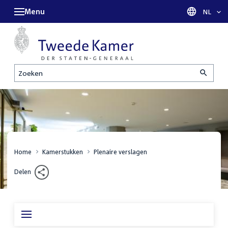
Menu
Taal sel
NL
Zoeken
Home
Kamerstukken
Plenaire verslagen
Delen
Inhoudsopgave