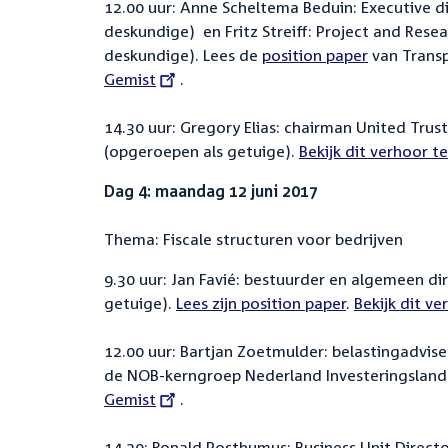
12.00 uur: Anne Scheltema Beduin: Executive d
deskundige) en Fritz Streiff: Project and Rese
deskundige). Lees de
position paper
van Transp
Gemist
.
14.30 uur: Gregory Elias: chairman United Trus
(opgeroepen als getuige).
External
Bekijk dit verhoor t
link:
Dag 4: maandag 12 juni 2017
Thema: Fiscale structuren voor bedrijven
9.30 uur: Jan Favié: bestuurder en algemeen d
getuige).
Lees zijn position paper
.
External
Bekijk dit v
link:
12.00 uur: Bartjan Zoetmulder: belastingadvise
de NOB-kerngroep Nederland Investeringsland
Gemist
.
14.30: Ronald Posthumus: Business Unit Directo