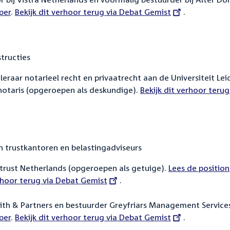
per
.
External
Bekijk dit verhoor terug via Debat Gemist
.
link:
structies
leraar notarieel recht en privaatrecht aan de Universiteit Lei
notaris (opgeroepen als deskundige).
External
Bekijk dit verhoor terug
link:
 trustkantoren en belastingadviseurs
rtrust Netherlands (opgeroepen als getuige).
Lees de position
erhoor terug via Debat Gemist
.
mith & Partners en bestuurder Greyfriars Management Service
per
.
External
Bekijk dit verhoor terug via Debat Gemist
.
link: