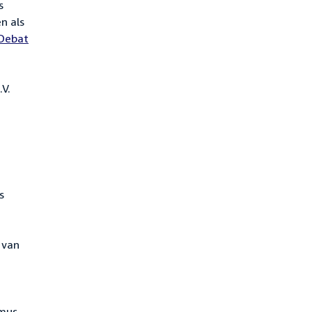
s
n als
 Debat
.V.
s
 van
omus