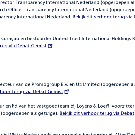
irector Transparency International Nederland (opgeroepen al
arch Officer Transparency International Nederland (opgeroepe
arency International Nederland.
External
Bekijk dit verhoor terug via
link:
t Curaçao en bestuurder United Trust International Holdings B
erug via Debat Gemist
.
irecteur van de Promogroup B.V. en U2 Limited (opgeroepen al
erhoor terug via Debat Gemist
.
ur en lid van het vastgoedteam bij Loyens & Loeff; voorzitter
 (opgeroepen als getuige).
External
Bekijk dit verhoor terug via Debat
link:
r bij Vistra Netherlands en voormalig bestuurder bij Alter D