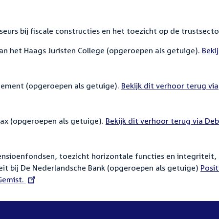
eurs bij fiscale constructies en het toezicht op de trustsecto
van het Haags Juristen College (opgeroepen als getuige).
Exte
Bekij
link:
gement (opgeroepen als getuige).
External
Bekijk dit verhoor terug via
link:
tax (opgeroepen als getuige).
External
Bekijk dit verhoor terug via De
link:
ensioenfondsen, toezicht horizontale functies en integriteit,
teit bij De Nederlandsche Bank (opgeroepen als getuige)
Posit
 Gemist.