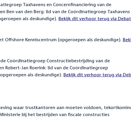
inatiegroep Taxhavens en Concernfinanciering van de
en Ben van den Berg: lid van de Coördinatiegroep Taxhavens
opgeroepen als deskundige).
External
Bekijk dit verhoor terug via Debat
link:
 het Offshore Kenniscentrum (opgeroepen als deskundige).
Ext
Beki
link
n de Coördinatiegroep Constructiebestrijding van de
n Robert-Jan Roerink: lid van de Coördinatiegroep
 (opgeroepen als deskundige).
External
Bekijk dit verhoor terug via De
link:
geving waar trustkantoren aan moeten voldoen, tekortkomi
nisterie bij het bestrijden van fiscale constructies