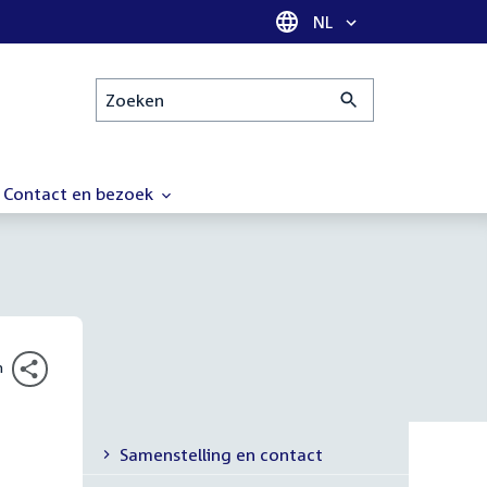
Taal selectie
NL
Zoeken
Contact en bezoek
n
Samenstelling en contact
Secundaire