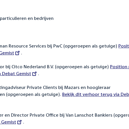
articulieren en bedrijven
man Resource Services bij PwC (opgeroepen als getuige)
Posi
 Gemist
.
 bij Citco Nederland B.V. (opgeroepen als getuige)
Position
ia Debat Gemist
.
tingadviseur Private Clients bij Mazars en hoogleraar
gen (opgeroepen als getuige).
External
Bekijk dit verhoor terug via De
link:
er en Director Private Office bij Van Lanschot Bankiers (opge
t Gemist
.