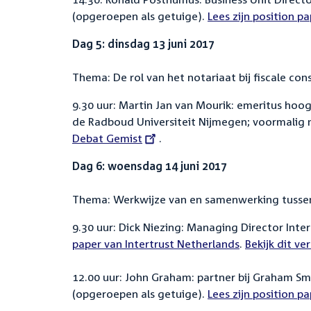
(opgeroepen als getuige).
Lees zijn position pa
Dag 5: dinsdag 13 juni 2017
Thema: De rol van het notariaat bij fiscale con
9.30 uur: Martin Jan van Mourik: emeritus hoog
de Radboud Universiteit Nijmegen; voormalig 
Debat Gemist
.
Dag 6: woensdag 14 juni 2017
Thema: Werkwijze van en samenwerking tussen
9.30 uur: Dick Niezing: Managing Director Inte
paper van Intertrust Netherlands
.
External
Bekijk dit v
link:
12.00 uur: John Graham: partner bij Graham S
(opgeroepen als getuige).
Lees zijn position pa