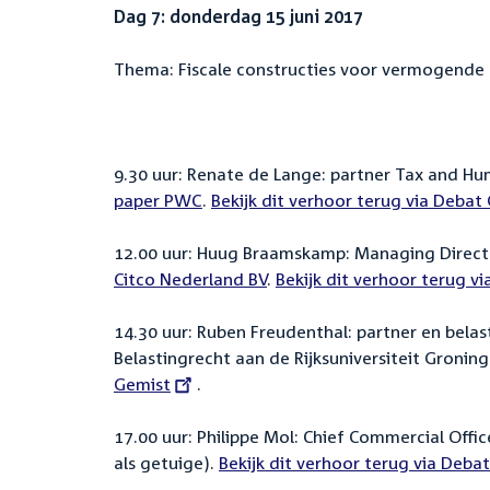
Dag 7: donderdag 15 juni 2017
Thema: Fiscale constructies voor vermogende p
9.30 uur: Renate de Lange: partner Tax and Hu
paper PWC
.
External
Bekijk dit verhoor terug via Debat
link:
12.00 uur: Huug Braamskamp: Managing Director
Citco Nederland BV
.
External
Bekijk dit verhoor terug v
link:
14.30 uur: Ruben Freudenthal: partner en belas
Belastingrecht aan de Rijksuniversiteit Gronin
Gemist
.
17.00 uur: Philippe Mol: Chief Commercial Offic
als getuige).
External
Bekijk dit verhoor terug via Deba
link: