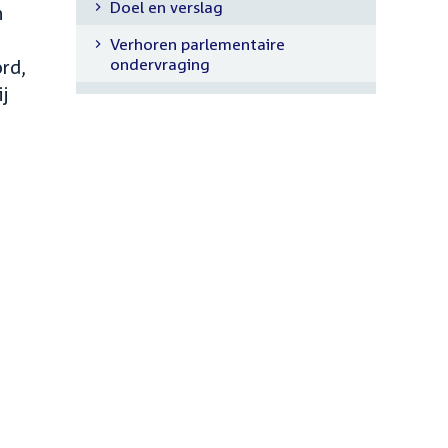
Doel en verslag
n
navigatie
Verhoren parlementaire
ondervraging
ord,
j