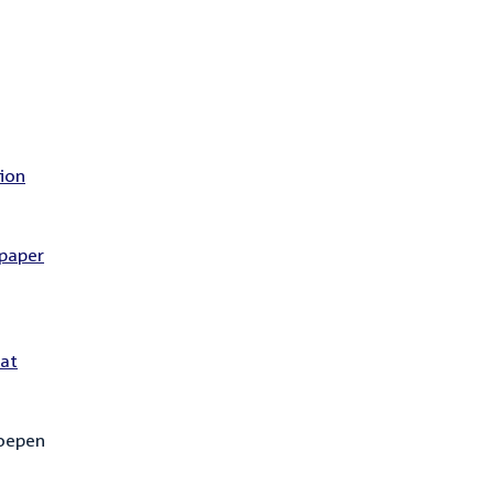
tion
 paper
bat
roepen