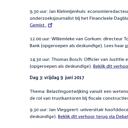
9.30 uur: Jan Kleinnijenhuis: economieredact
onderzoeksjournalist bij het Financieele Dagb
Gemist.
12.00 uur: Willemieke van Gorkum: directeur To
Bank (opgeroepen als deskundige). Lees haar
p
14.30 uur: Thomas Bosch: Officier van Justitie 
(opgeroepen als deskundige).
External
Bekijk dit verho
link:
Dag 3: vrijdag 9 juni 2017
Thema: Belastingontwijking vanuit een wetensch
de rol van trustkantoren bij fiscale constructie
9.30 uur: Jan Vleggeert: universitair hoofddoc
deskundige).
External
Bekijk dit verhoor terug via Deba
link: