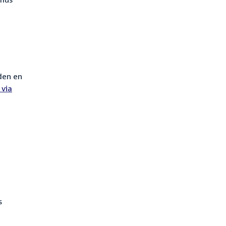
den en
 via
s