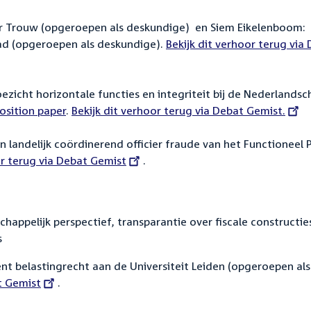
eur Trouw (opgeroepen als deskundige) en Siem Eikelenboom:
lad (opgeroepen als deskundige).
External
Bekijk dit verhoor terug via
link:
ezicht horizontale functies en integriteit bij de Nederlandsc
osition paper
.
External
Bekijk dit verhoor terug via Debat Gemist.
link:
en landelijk coördinerend officier fraude van het Functioneel 
or terug via Debat Gemist
.
appelijk perspectief, transparantie over fiscale constructie
s
ent belastingrecht aan de Universiteit Leiden (opgeroepen als
t Gemist
.