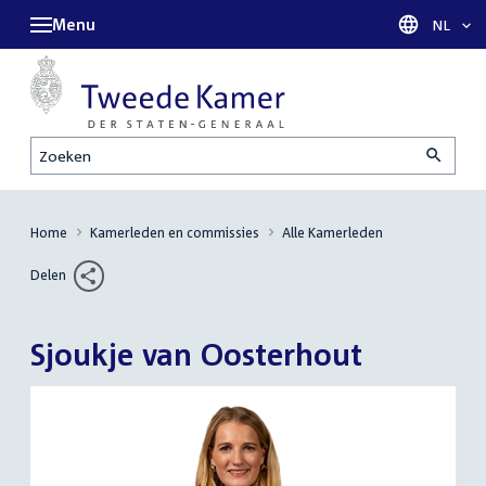
Menu
Taal sel
NL
Zoeken
Home
Kamerleden en commissies
Alle Kamerleden
Delen
Sjoukje van Oosterhout