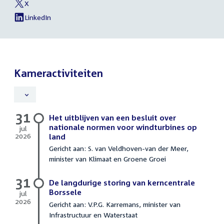
van
X
naar
van
Oosterhout
Sjoukje
LinkedIn
sociale
van
van
Sjoukje
media
Oosterhout
van
Oosterhout
Kameractiviteiten
31
Schriftelijke
Het uitblijven van een besluit over
vragen
nationale normen voor windturbines op
jul
2026
land
31
Gericht aan: S. van Veldhoven-van der Meer,
juli
minister van Klimaat en Groene Groei
2026
31
De langdurige storing van kerncentrale
Borssele
jul
2026
Gericht aan: V.P.G. Karremans, minister van
31
Infrastructuur en Waterstaat
juli