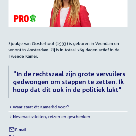
Sjoukje van Oosterhout (1993) is geboren in Veendam en
Samenvatting
woont in Amsterdam. Zij is in totaal 269 dagen actief in de
Tweede Kamer.
"In de rechtszaal zijn grote vervuilers
gedwongen om stappen te zetten. Ik
hoop dat dit ook in de politiek lukt"
Waar staat dit Kamerlid voor?
Meer
Nevenactiviteiten, reizen en geschenken
info
E-mail
Sjoukje
Links