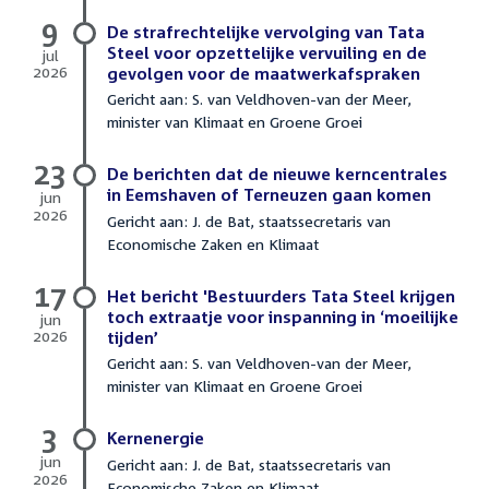
2026
9
De strafrechtelijke vervolging van Tata
Steel voor opzettelijke vervuiling en de
jul
2026
gevolgen voor de maatwerkafspraken
9
Gericht aan: S. van Veldhoven-van der Meer,
juli
minister van Klimaat en Groene Groei
2026
23
De berichten dat de nieuwe kerncentrales
in Eemshaven of Terneuzen gaan komen
jun
2026
Gericht aan: J. de Bat, staatssecretaris van
23
Economische Zaken en Klimaat
juni
2026
17
Het bericht 'Bestuurders Tata Steel krijgen
toch extraatje voor inspanning in ‘moeilijke
jun
2026
tijden’
17
Gericht aan: S. van Veldhoven-van der Meer,
juni
minister van Klimaat en Groene Groei
2026
3
Kernenergie
jun
Gericht aan: J. de Bat, staatssecretaris van
2026
Economische Zaken en Klimaat