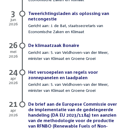
3
juni
3
2026
Tweerichtingsladen als oplossing van
netcongestie
jun
2026
Gericht aan: J. de Bat, staatssecretaris van
3
Economische Zaken en Klimaat
juni
2026
26
De klimaatzaak Bonaire
mei
Gericht aan: S. van Veldhoven-van der Meer,
2026
minister van Klimaat en Groene Groei
26
mei
24
2026
Het versoepelen van regels voor
zonnepanelen en laadpalen
apr
2026
Gericht aan: S. van Veldhoven-van der Meer,
24
minister van Klimaat en Groene Groei
april
2026
21
De brief aan de Europese Commissie over
de implementatie van de gedelegeerde
apr
2026
handeling (DA EU 2023/1184) ten aanzien
21
van de methodologie voor de productie
april
van RFNBO (Renewable Fuels of Non-