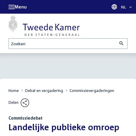
Menu
Taal sel
NL
Zoeken
Home
Debat en vergadering
Commissievergaderingen
Delen
Commissiedebat
:
Landelijke publieke omroep