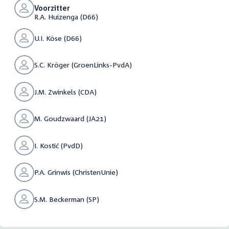
Voorzitter
R.A. Huizenga (D66)
U.I. Köse (D66)
S.C. Kröger (GroenLinks-PvdA)
J.M. Zwinkels (CDA)
M. Goudzwaard (JA21)
I. Kostić (PvdD)
P.A. Grinwis (ChristenUnie)
S.M. Beckerman (SP)