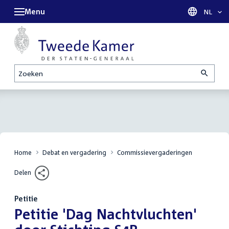
Menu
Taal sel
NL
Zoeken
Home
Debat en vergadering
Commissievergaderingen
Delen
Petitie
:
Petitie 'Dag Nachtvluchten'