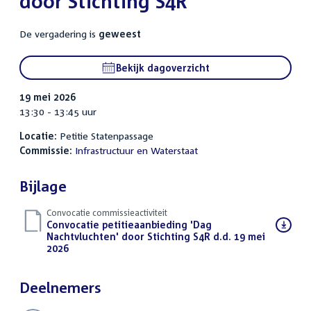
door Stichting S4R
De vergadering is
geweest
Bekijk dagoverzicht
19 mei 2026
13:30 - 13:45 uur
Locatie:
Petitie Statenpassage
Commissie:
Infrastructuur en Waterstaat
Bijlage
Convocatie commissieactiviteit
Download
Convocatie petitieaanbieding 'Dag
bestand:
Nachtvluchten' door Stichting S4R d.d. 19 mei
2026
(PDF)
Deelnemers