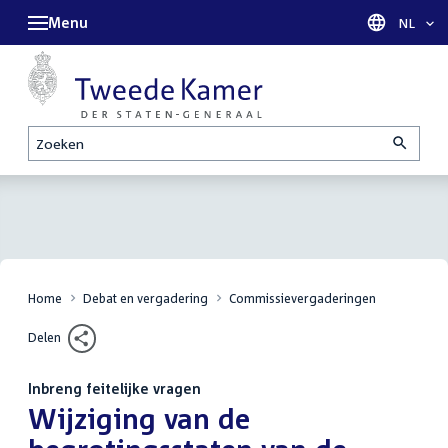
Menu
Taal sel
NL
Zoeken
Home
Debat en vergadering
Commissievergaderingen
Delen
Inbreng feitelijke vragen
:
Wijziging van de