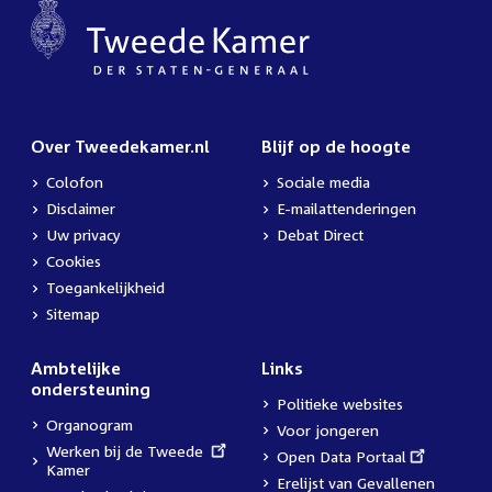
Over Tweedekamer.nl
Blijf op de hoogte
Colofon
Sociale media
Disclaimer
E-mailattenderingen
Uw privacy
Debat Direct
Cookies
Toegankelijkheid
Sitemap
Ambtelijke
Links
ondersteuning
Politieke websites
Organogram
Voor jongeren
External
Werken bij de Tweede
External
Open Data Portaal
link:
Kamer
link:
Erelijst van Gevallenen