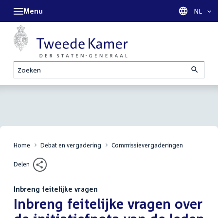
Menu
Taal sel
NL
Zoeken
Home
Debat en vergadering
Commissievergaderingen
Delen
Inbreng feitelijke vragen
:
Inbreng feitelijke vragen over