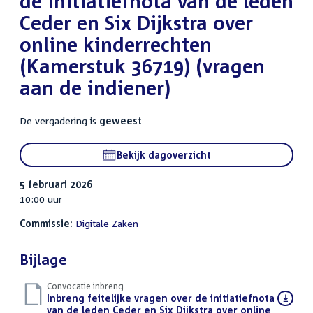
de initiatiefnota van de leden
Ceder en Six Dijkstra over
online kinderrechten
(Kamerstuk 36719) (vragen
aan de indiener)
De vergadering is
geweest
Bekijk dagoverzicht
5 februari 2026
10:00 uur
Commissie:
Digitale Zaken
Bijlage
Convocatie inbreng
Download
Inbreng feitelijke vragen over de initiatiefnota
bestand:
van de leden Ceder en Six Dijkstra over online