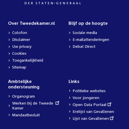
Over Tweedekamer.nl
Blijf op de hoogte
Colofon
Sociale media
Disclaimer
E-mailattenderingen
Uw privacy
Debat Direct
Cookies
Toegankelijkheid
Sitemap
Ambtelijke
Links
ondersteuning
Politieke websites
Organogram
Voor jongeren
External
Werken bij de Tweede
External
Open Data Portaal
link:
Kamer
link:
Erelijst van Gevallenen
Mandaatbesluit
External
Lijst van Gevallenen
link: