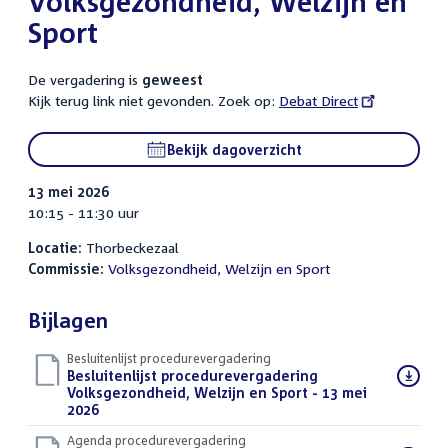
Volksgezondheid, Welzijn en
Sport
De vergadering is
geweest
Kijk terug link niet gevonden. Zoek op:
External
Debat Direct
link:
Bekijk dagoverzicht
13 mei 2026
10:15 - 11:30 uur
Locatie:
Thorbeckezaal
Commissie:
Volksgezondheid, Welzijn en Sport
Bijlagen
Besluitenlijst procedurevergadering
Download
Besluitenlijst procedurevergadering
bestand:
Volksgezondheid, Welzijn en Sport - 13 mei
2026
(PDF)
Agenda procedurevergadering