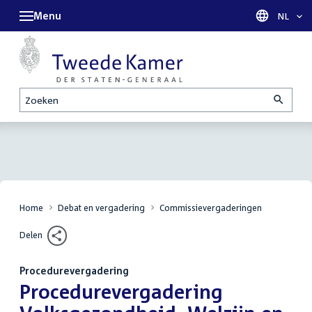
Menu
Taal sel
NL
Zoeken
Home
Debat en vergadering
Commissievergaderingen
Delen
Procedurevergadering
:
Procedurevergadering