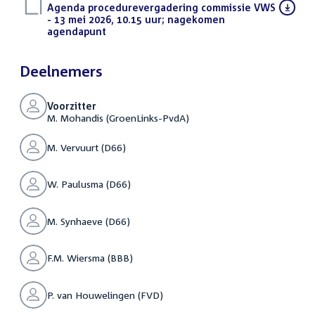
Download
Agenda procedurevergadering commissie VWS
bestand:
- 13 mei 2026, 10.15 uur; nagekomen
agendapunt
(PDF)
Deelnemers
Voorzitter
M. Mohandis (GroenLinks-PvdA)
M. Vervuurt (D66)
W. Paulusma (D66)
M. Synhaeve (D66)
F.M. Wiersma (BBB)
P. van Houwelingen (FVD)