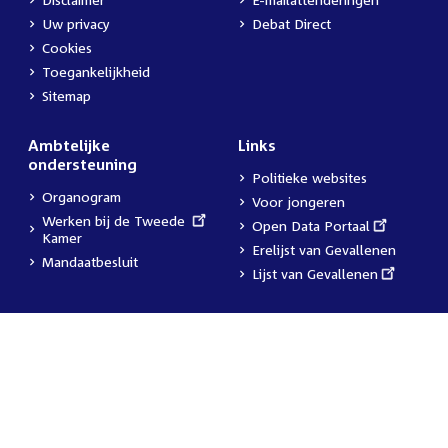
Uw privacy
Debat Direct
Cookies
Toegankelijkheid
Sitemap
Ambtelijke
Links
ondersteuning
Politieke websites
Organogram
Voor jongeren
External
Werken bij de Tweede
External
Open Data Portaal
link:
Kamer
link:
Erelijst van Gevallenen
Mandaatbesluit
External
Lijst van Gevallenen
link: