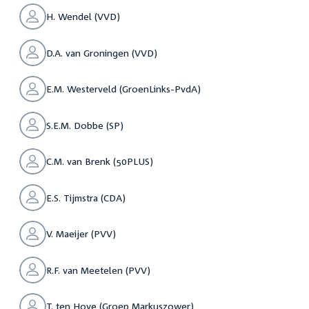
H. Wendel (VVD)
D.A. van Groningen (VVD)
E.M. Westerveld (GroenLinks-PvdA)
S.E.M. Dobbe (SP)
C.M. van Brenk (50PLUS)
E.S. Tijmstra (CDA)
V. Maeijer (PVV)
R.F. van Meetelen (PVV)
T. ten Hove (Groep Markuszower)