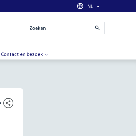
Taal selectie
NL
Zoeken
Contact en bezoek
n