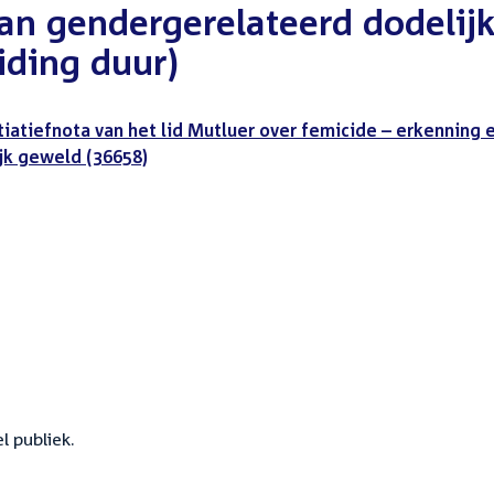
an gendergerelateerd dodelij
iding duur)
itiatiefnota van het lid Mutluer over femicide – erkenning 
jk geweld (36658)
 publiek.