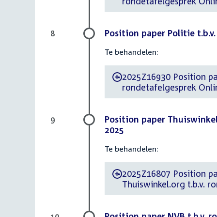
rondetafelgesprek Onli
Position paper Politie t.b.
8
Te behandelen:
2025Z16930 Position paper d.d. 16 s
-
rondetafelgesprek Onli
Position paper Thuiswinkel.
9
2025
Te behandelen:
2025Z16807 Position paper d.d
-
Thuiswinkel.org t.b.v. 
Position paper NVB t.b.v. 
10