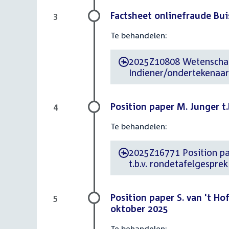
Factsheet onlinefraude Bu
3
Te behandelen:
2025Z10808 Wetenschapp
-
Indiener/ondertekenaar n
Position paper M. Junger t.
4
Te behandelen:
2025Z16771 Position paper d.d. 12
-
t.b.v. rondetafelgespre
Position paper S. van 't Ho
5
oktober 2025
Te behandelen: