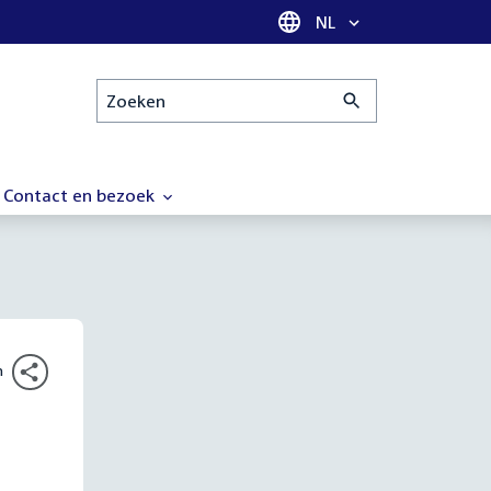
Taal selectie
NL
Zoeken
Contact en bezoek
n