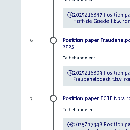
2025Z16847 Position paper d.d. 15
-
Hoff-de Goede t.b.v. ro
Position paper Fraudehelpd
6
2025
Te behandelen:
2025Z16803 Position paper d.d
-
Fraudehelpdesk t.b.v. r
Position paper ECTF t.b.v. 
7
Te behandelen:
2025Z17348 Position paper d.d. 19 
-