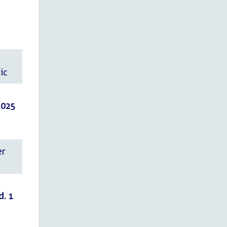
ic
2025
d. 1