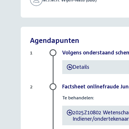
Agendapunten
Volgens onderstaand sche
1
Details
-
Factsheet onlinefraude Jun
2
Te behandelen:
2025Z10802 Wetenschapp
-
Indiener/ondertekenaar n