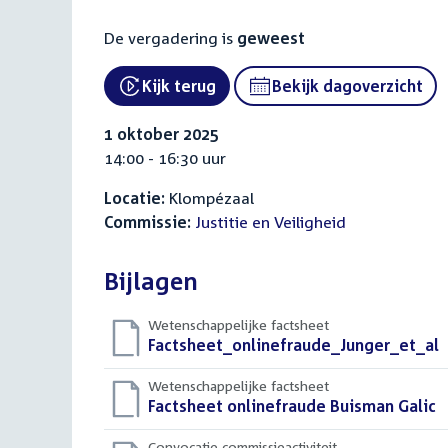
De vergadering is
geweest
Kijk terug
Bekijk dagoverzicht
External link:
1 oktober 2025
14:00 - 16:30 uur
Locatie:
Klompézaal
Commissie:
Justitie en Veiligheid
Bijlagen
Wetenschappelijke factsheet
Download
Factsheet_onlinefraude_Junger_et_al
(
bestand:
Wetenschappelijke factsheet
Download
Factsheet onlinefraude Buisman Galic
(
bestand:
Convocatie commissieactiviteit