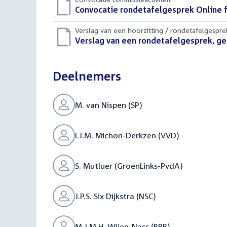
Download
Convocatie rondetafelgesprek Online 
bestand:
Verslag van een hoorzitting / rondetafelgespre
Download
Verslag van een rondetafelgesprek, ge
bestand:
Deelnemers
M. van Nispen (SP)
I.J.M. Michon-Derkzen (VVD)
S. Mutluer (GroenLinks-PvdA)
J.P.S. Six Dijkstra (NSC)
M.J.M.H. Wijen-Nass (BBB)