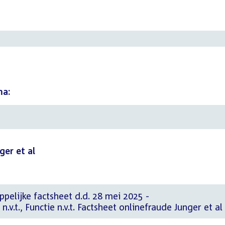
ma:
ger et al
elijke factsheet d.d. 28 mei 2025 -
.v.t., Functie n.v.t. Factsheet onlinefraude Junger et al