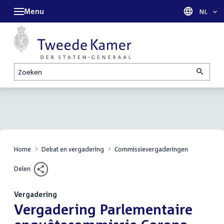
Menu
Taal sel
NL
Zoeken
Home
Debat en vergadering
Commissievergaderingen
Delen
Vergadering
:
Vergadering Parlementaire