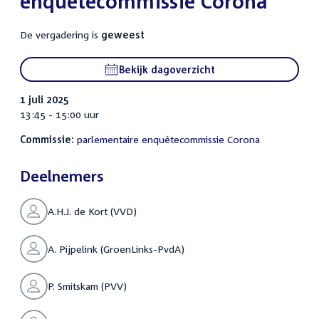
enquêtecommissie Corona
De vergadering is
geweest
Bekijk dagoverzicht
1 juli 2025
13:45 - 15:00 uur
Commissie:
parlementaire enquêtecommissie Corona
Deelnemers
A.H.J. de Kort (VVD)
A. Pijpelink (GroenLinks-PvdA)
P. Smitskam (PVV)