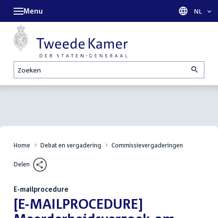
Menu
Taal sel
NL
Zoeken
Home
Debat en vergadering
Commissievergaderingen
Delen
E-mailprocedure
:
[E-MAILPROCEDURE]