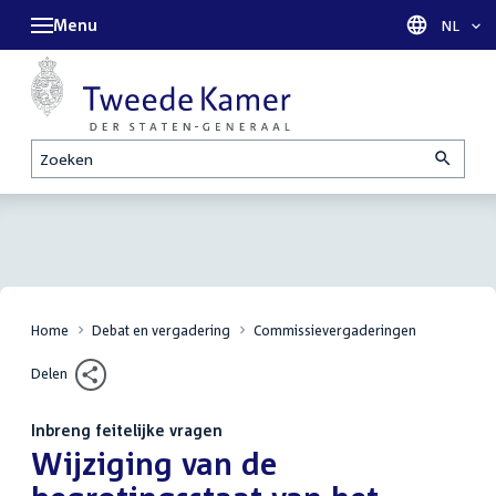
Menu
Taal sel
NL
Zoeken
Home
Debat en vergadering
Commissievergaderingen
Delen
Inbreng feitelijke vragen
:
Wijziging van de