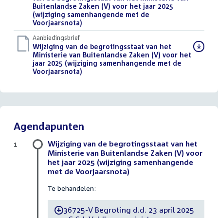
Buitenlandse Zaken (V) voor het jaar 2025
(wijziging samenhangende met de
Voorjaarsnota)
(PDF)
Aanbiedingsbrief
Download
Wijziging van de begrotingsstaat van het
bestand:
Ministerie van Buitenlandse Zaken (V) voor het
jaar 2025 (wijziging samenhangende met de
Voorjaarsnota)
(DOCX)
Agendapunten
Wijziging van de begrotingsstaat van het
1
Ministerie van Buitenlandse Zaken (V) voor
het jaar 2025 (wijziging samenhangende
met de Voorjaarsnota)
Te behandelen:
36725-V Begroting d.d. 23 april 2025
-