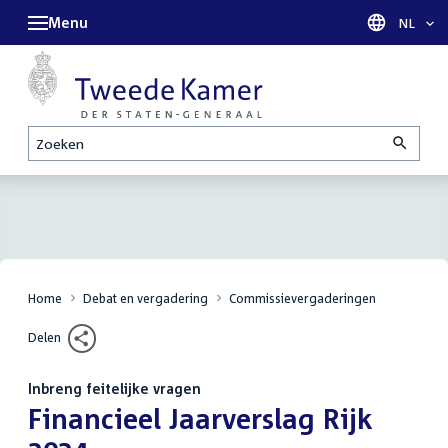
Menu
Taal sel
NL
Zoeken
Home
Debat en vergadering
Commissievergaderingen
Delen
Inbreng feitelijke vragen
:
Financieel Jaarverslag Rijk