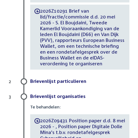
2026Z10291 Brief van
-
lid/fractie/commissie d.d. 20 mei
2026 - S. El Boujdaini, Tweede
Kamerlid Vooraankondiging van de
leden El Boujdaini (D66) en Van Dijk
(PVV), rapporteurs European Business
Wallet, om een technische briefing
en een rondetafelgesprek over de
Business Wallet en de eIDAS-
verordening te organiseren
Brievenlijst particulieren
2
Brievenlijst organisaties
3
Te behandelen:
2026Z09431 Position paper d.d. 8 mei
-
2026 - , Position paper Digitale Dolle
Mina's t.b.v. rondetafelgesprek
Cyberveiligheid en