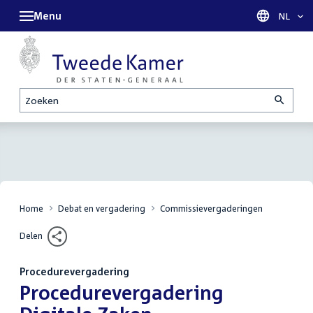
Menu
Taal sel
NL
Zoeken
Home
Debat en vergadering
Commissievergaderingen
Delen
Procedurevergadering
:
Procedurevergadering