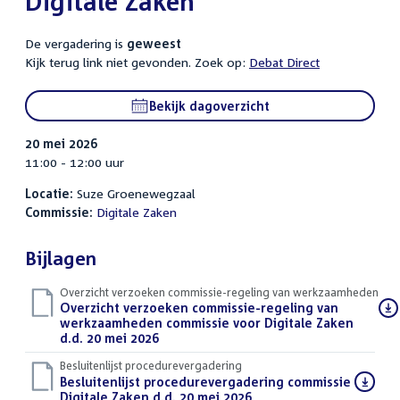
Digitale Zaken
De vergadering is
geweest
Kijk terug link niet gevonden. Zoek op:
Debat Direct
Bekijk dagoverzicht
20 mei 2026
11:00 - 12:00 uur
Locatie:
Suze Groenewegzaal
Commissie:
Digitale Zaken
Bijlagen
Overzicht verzoeken commissie-regeling van werkzaamheden
Download
Overzicht verzoeken commissie-regeling van
bestand:
werkzaamheden commissie voor Digitale Zaken
d.d. 20 mei 2026
(PDF)
Besluitenlijst procedurevergadering
Download
Besluitenlijst procedurevergadering commissie
bestand:
Digitale Zaken d.d. 20 mei 2026
(PDF)