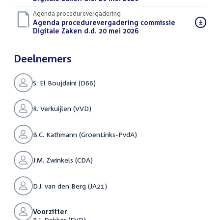
Agenda procedurevergadering
Download
Agenda procedurevergadering commissie
bestand:
Digitale Zaken d.d. 20 mei 2026
(PDF)
Deelnemers
S. El Boujdaini (D66)
R. Verkuijlen (VVD)
B.C. Kathmann (GroenLinks-PvdA)
J.M. Zwinkels (CDA)
D.J. van den Berg (JA21)
Voorzitter
R.J. Dekker (FVD)