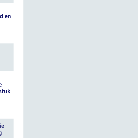
id en
e
stuk
ie
g