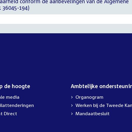
baarheid conform de aanbevelingen van de Algemene
 36045-194)
op de hoogte
Ambtelijke ondersteuni
ale media
Organogram
ilattenderingen
External
Werken bij de Tweede Ka
link:
t Direct
Mandaatbesluit