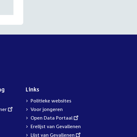
ng
Links
Politieke websites
mer
Voor jongeren
External
Open Data Portaal
link:
Erelijst van Gevallenen
External
Lijst van Gevallenen