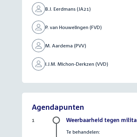
B.J. Eerdmans (JA21)
P. van Houwelingen (FVD)
M. Aardema (PVV)
I.J.M. Michon-Derkzen (VVD)
Agendapunten
Weerbaarheid tegen milita
1
Te behandelen: