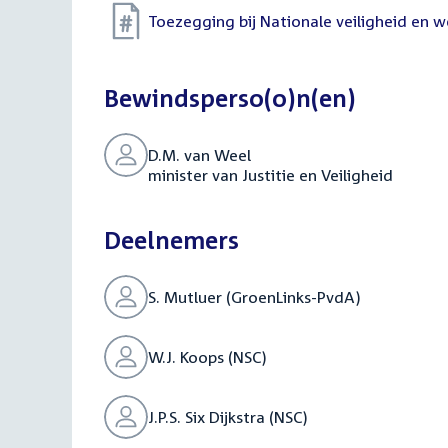
Toezegging bij Nationale veiligheid en
Bewindsperso(o)n(en)
D.M. van Weel
minister van Justitie en Veiligheid
Deelnemers
S. Mutluer (GroenLinks-PvdA)
W.J. Koops (NSC)
J.P.S. Six Dijkstra (NSC)