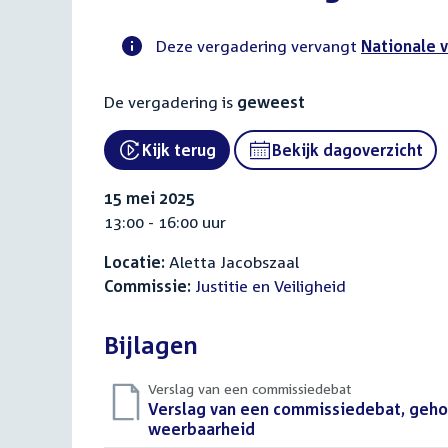
Deze vergadering vervangt
Nationale v
Voortgangsstatus
De vergadering is
geweest
commissie
activiteit
Kijk terug
Bekijk dagoverzicht
External link:
15 mei 2025
13:00 - 16:00 uur
Locatie:
Aletta Jacobszaal
Commissie:
Justitie en Veiligheid
Bijlagen
Verslag van een commissiedebat
Download
Verslag van een commissiedebat, gehou
bestand:
weerbaarheid
(PDF)