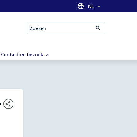
Taal selectie
NL
Zoeken
Contact en bezoek
n