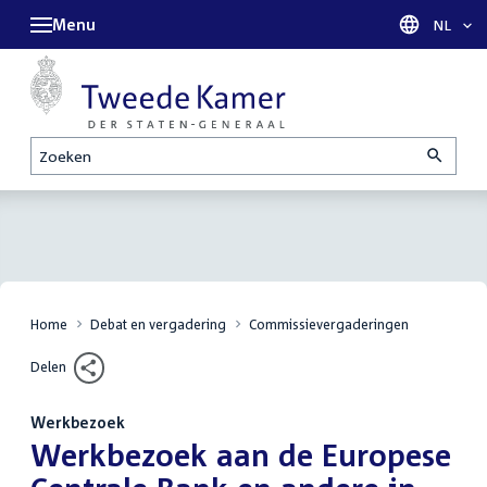
Menu
Taal sel
NL
Zoeken
Home
Debat en vergadering
Commissievergaderingen
Delen
Werkbezoek
:
Werkbezoek aan de Europese