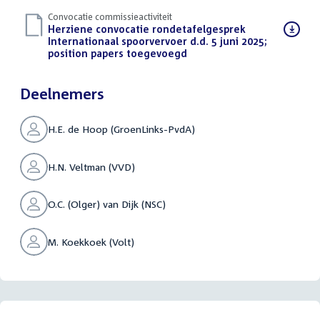
Convocatie commissieactiviteit
Download
Herziene convocatie rondetafelgesprek
bestand:
Internationaal spoorvervoer d.d. 5 juni 2025;
position papers toegevoegd
(PDF)
Deelnemers
H.E. de Hoop (GroenLinks-PvdA)
H.N. Veltman (VVD)
O.C. (Olger) van Dijk (NSC)
M. Koekkoek (Volt)