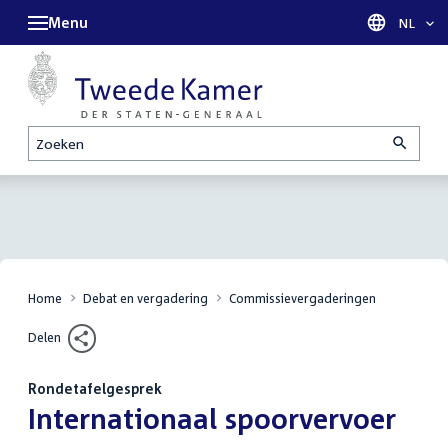
Menu
Taal sel
NL
Zoeken
Home
Debat en vergadering
Commissievergaderingen
Delen
Rondetafelgesprek
:
Internationaal spoorvervoer