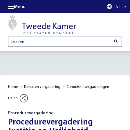
Menu
Taal sel
NL
Zoeken
Home
Debat en vergadering
Commissievergaderingen
Delen
Procedurevergadering
:
Procedurevergadering