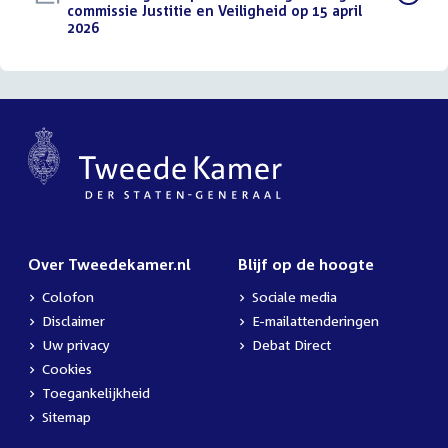
bestand:
commissie Justitie en Veiligheid op 15 april
2026
(PDF)
Over Tweedekamer.nl
Blijf op de hoogte
Colofon
Sociale media
Disclaimer
E-mailattenderingen
Uw privacy
Debat Direct
Cookies
Toegankelijkheid
Sitemap