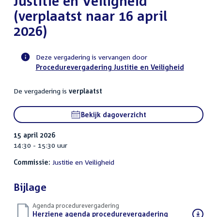
Justitie en Veiligheid
(verplaatst naar 16 april
2026)
Deze vergadering is vervangen door
Procedurevergadering Justitie en Veiligheid
Voortgangsstatus
commissie
De vergadering is
verplaatst
activiteit
Bekijk dagoverzicht
15 april 2026
14:30 - 15:30 uur
Commissie:
Justitie en Veiligheid
Bijlage
Agenda procedurevergadering
Download
Herziene agenda procedurevergadering