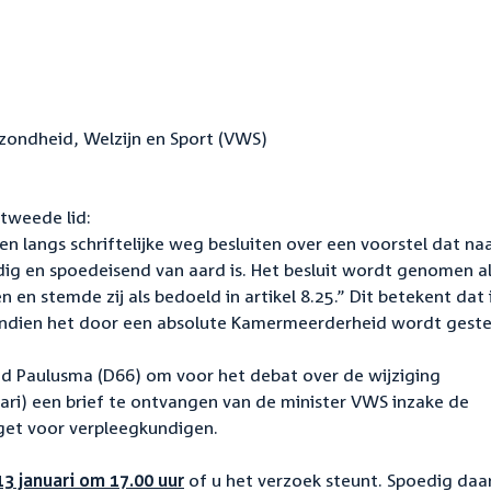
zondheid, Welzijn en Sport (VWS)
 tweede lid:
n langs schriftelijke weg besluiten over een voorstel dat na
ig en spoedeisend van aard is. Het besluit wordt genomen a
n en stemde zij als bedoeld in artikel 8.25.” Dit betekent dat 
indien het door een absolute Kamermeerderheid wordt gest
id Paulusma (D66) om voor het debat over de wijziging
ri) een brief te ontvangen van de minister VWS inzake de
dget voor verpleegkundigen.
3 januari om 17.00 uur
of u het verzoek steunt. Spoedig daa