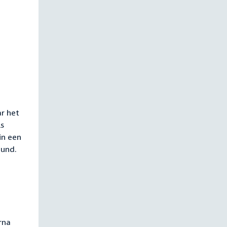
ar het
ls
in een
eund.
rna