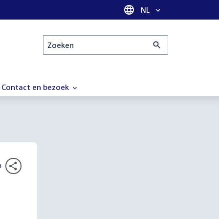
Taal selectie
NL
Zoeken
Contact en bezoek
n