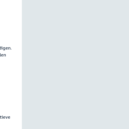
digen.
len
tieve