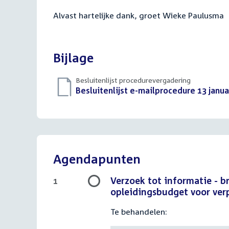
Alvast hartelijke dank, groet Wieke Paulusma
Bijlage
Besluitenlijst procedurevergadering
Download
Besluitenlijst e-mailprocedure 13 janua
bestand:
Agendapunten
Verzoek tot informatie - b
1
opleidingsbudget voor ver
Te behandelen: