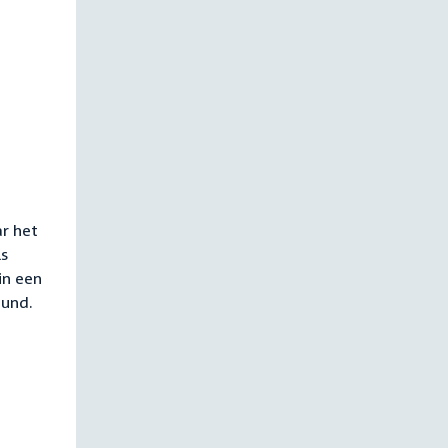
ar het
ls
in een
eund.