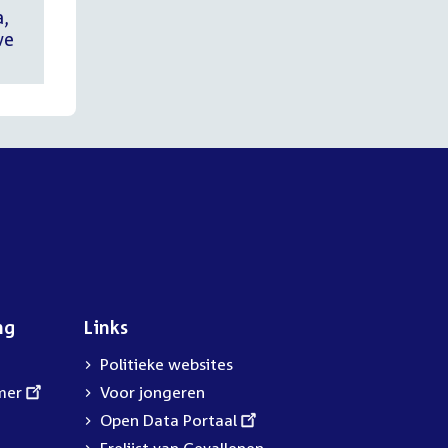
a,
ve
ng
Links
Politieke websites
mer
Voor jongeren
External
Open Data Portaal
link: