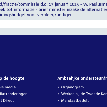
d/fractie/commissie d.d. 13 januari 2025 - W. Paulusm
 tot informatie - brief minister inzake de alternatie
eidingsbudget voor verpleegkundigen.
op de hoogte
Ambtelijke ondersteuni
ale media
Organogram
ilattenderingen
External
Werken bij de Tweede Ka
link:
t Direct
Mandaatbesluit