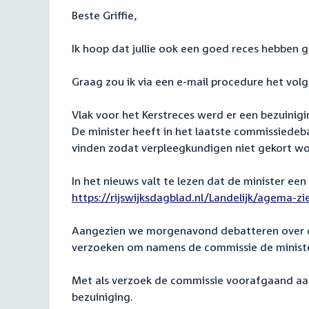
Beste Griffie,
Ik hoop dat jullie ook een goed reces hebben
Graag zou ik via een e-mail procedure het vo
Vlak voor het Kerstreces werd er een bezuini
De minister heeft in het laatste commissiedeba
vinden zodat verpleegkundigen niet gekort w
In het nieuws valt te lezen dat de minister ee
External
https://rijswijksdagblad.nl/Landelijk/agema-z
link:
Aangezien we morgenavond debatteren over de
verzoeken om namens de commissie de ministe
Met als verzoek de commissie voorafgaand aa
bezuiniging.