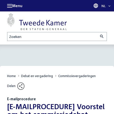
Menu
Taal sel
NL
Zoeken
Home
Debat en vergadering
Commissievergaderingen
Delen
E-mailprocedure
:
[E-MAILPROCEDURE] Voorstel