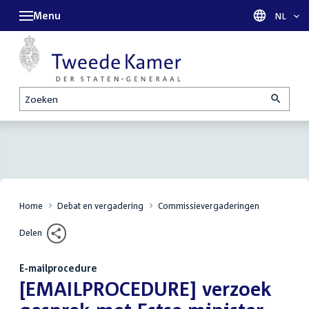
Menu
Taal sel
NL
Zoeken
Home
Debat en vergadering
Commissievergaderingen
Delen
E-mailprocedure
:
[EMAILPROCEDURE] verzoek