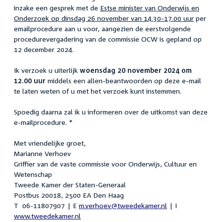
inzake een gesprek met de
Estse minister van Onderwijs en
Onderzoek op dinsdag 26 november van 14.30-17.00 uur
per
emailprocedure aan u voor, aangezien de eerstvolgende
procedurevergadering van de commissie OCW is gepland op
12 december 2024.
Ik verzoek u uiterlijk
woensdag 20 november 2024 om
12.00 uur
middels een allen-beantwoorden op deze e-mail
te laten weten of u met het verzoek kunt instemmen.
Spoedig daarna zal ik u informeren over de uitkomst van deze
e-mailprocedure. *
Met vriendelijke groet,
Marianne Verhoev
Griffier van de vaste commissie voor Onderwijs, Cultuur en
Wetenschap
Tweede Kamer der Staten-Generaal
Postbus 20018, 2500 EA Den Haag
T 06-11807907 | E
m.verhoev@tweedekamer.nl
| I
www.tweedekamer.nl