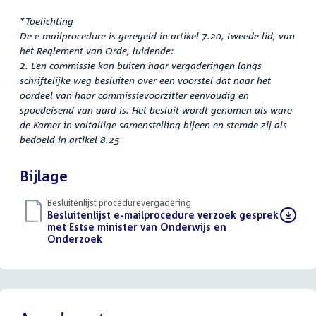
*
Toelichting
De e-mailprocedure is geregeld in artikel 7.20, tweede lid, van
het Reglement van Orde, luidende:
2. Een commissie kan buiten haar vergaderingen langs
schriftelijke weg besluiten over een voorstel dat naar het
oordeel van haar commissievoorzitter eenvoudig en
spoedeisend van aard is. Het besluit wordt genomen als ware
de Kamer in voltallige samenstelling bijeen en stemde zij als
bedoeld in artikel 8.25
Bijlage
Besluitenlijst procedurevergadering
Download
Besluitenlijst e-mailprocedure verzoek gesprek
bestand:
met Estse minister van Onderwijs en
Onderzoek
(PDF)