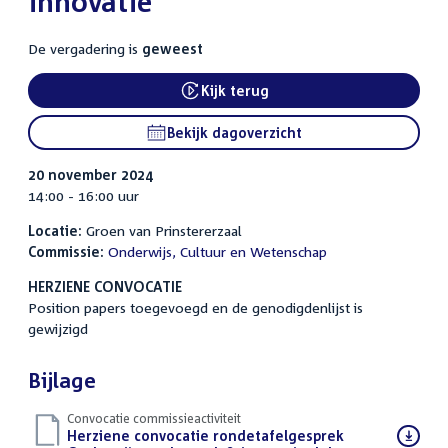
innovatie
De vergadering is
geweest
Kijk terug
Bekijk dagoverzicht
20 november 2024
14:00 - 16:00 uur
Locatie:
Groen van Prinstererzaal
Commissie:
Onderwijs, Cultuur en Wetenschap
HERZIENE CONVOCATIE
Position papers toegevoegd en de genodigdenlijst is
gewijzigd
Bijlage
Convocatie commissieactiviteit
Download
Herziene convocatie rondetafelgesprek