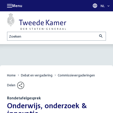
Menu
Taal sel
NL
Zoeken
Home
Debat en vergadering
Commissievergaderingen
Delen
Rondetafelgesprek
:
Onderwijs, onderzoek &