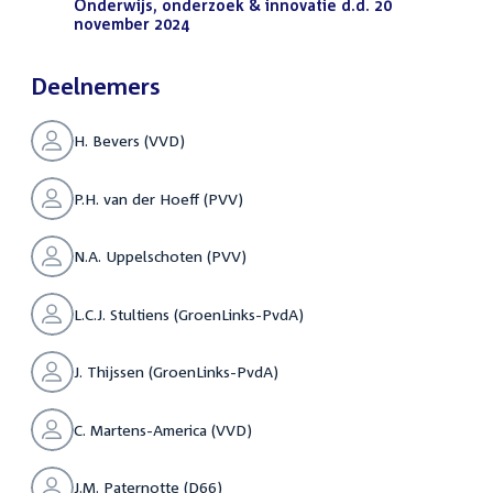
bestand:
Onderwijs, onderzoek & innovatie d.d. 20
november 2024
(PDF)
Deelnemers
H. Bevers (VVD)
P.H. van der Hoeff (PVV)
N.A. Uppelschoten (PVV)
L.C.J. Stultiens (GroenLinks-PvdA)
J. Thijssen (GroenLinks-PvdA)
C. Martens-America (VVD)
J.M. Paternotte (D66)