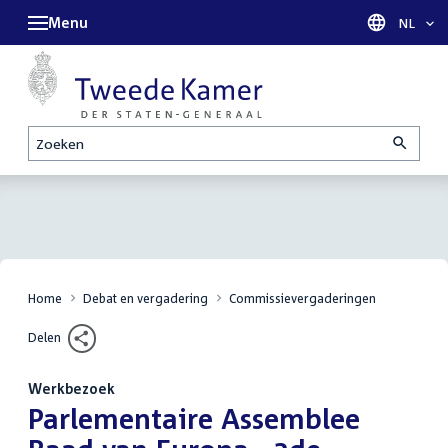
Menu
Taal sel
NL
Zoeken
Home
Debat en vergadering
Commissievergaderingen
Delen
Werkbezoek
:
Parlementaire Assemblee