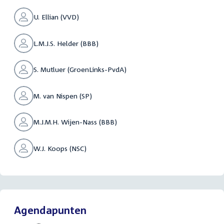
U. Ellian (VVD)
L.M.J.S. Helder (BBB)
S. Mutluer (GroenLinks-PvdA)
M. van Nispen (SP)
M.J.M.H. Wijen-Nass (BBB)
W.J. Koops (NSC)
Agendapunten