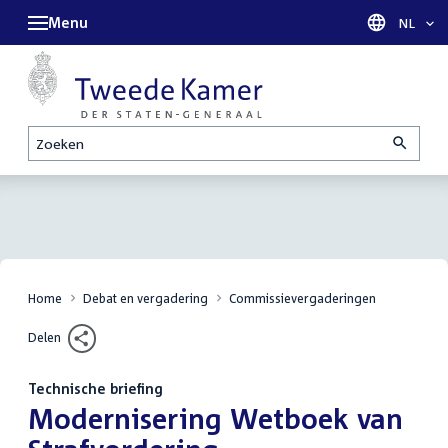
Menu
Taal sel
NL
Zoeken
Home
Debat en vergadering
Commissievergaderingen
Delen
Technische briefing
:
Modernisering Wetboek van