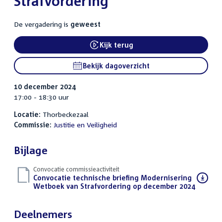
Strafvordering
De vergadering is
geweest
Kijk terug
External link:
Bekijk dagoverzicht
10 december 2024
17:00 - 18:30 uur
Locatie:
Thorbeckezaal
Commissie:
Justitie en Veiligheid
Bijlage
Convocatie commissieactiviteit
Download
Convocatie technische briefing Modernisering
bestand:
Wetboek van Strafvordering op december 2024
(PDF)
Deelnemers