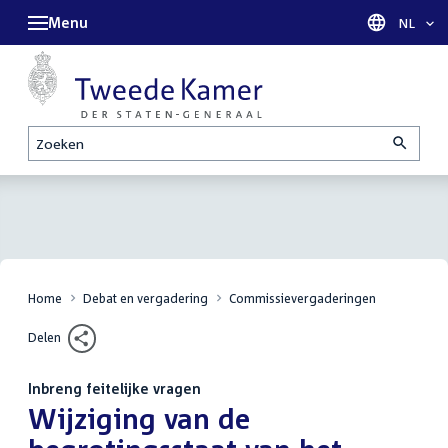
Menu
Taal sel
NL
Zoeken
Home
Debat en vergadering
Commissievergaderingen
Delen
Inbreng feitelijke vragen
:
Wijziging van de