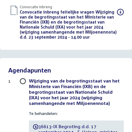
Convocatie inbreng
Download
Convocatie inbreng feitelijke vragen Wijziging
bestand:
van de begrotingsstaat van het Ministerie van
Financiën (IXB) en de begrotingsstaat van
Nationale Schuld (IXA) voor het jaar 2024
(wijziging samenhangende met Miljoenennota)
d.d. 23 september 2024 - 14.00 uur
(PDF)
Agendapunten
Wijziging van de begrotingsstaat van het
1
Ministerie van Financiën (IXB) en de
begrotingsstaat van Nationale Schuld
(IXA) voor het jaar 2024 (wijziging
samenhangende met Miljoenennota)
Te behandelen:
36613-IX Begroting d.d. 17
-
september 2024 - E. Heinen, minister