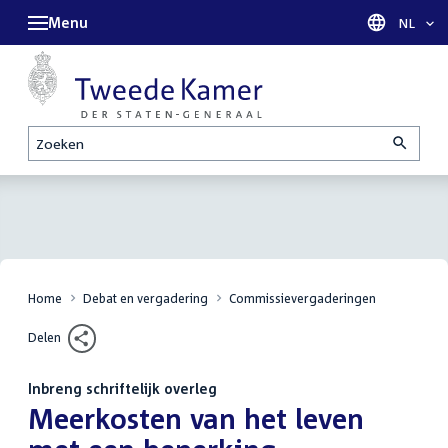
Menu
Taal sel
NL
Zoeken
Home
Debat en vergadering
Commissievergaderingen
Delen
Inbreng schriftelijk overleg
:
Meerkosten van het leven