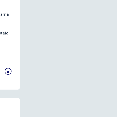
aarna
steld