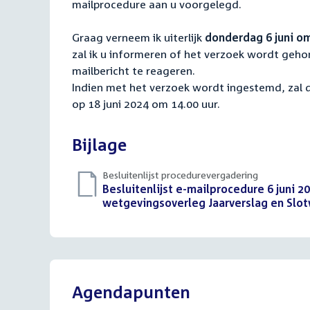
mailprocedure aan u voorgelegd.
Graag verneem ik uiterlijk
donderdag 6 juni om
zal ik u informeren of het verzoek wordt gehon
mailbericht te reageren.
Indien met het verzoek wordt ingestemd, zal d
op 18 juni 2024 om 14.00 uur.
Bijlage
Besluitenlijst procedurevergadering
Download
Besluitenlijst e-mailprocedure 6 juni 2
bestand:
wetgevingsoverleg Jaarverslag en Slotw
Agendapunten