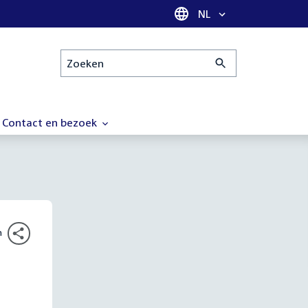
Taal selectie
NL
Zoeken
Contact en bezoek
n