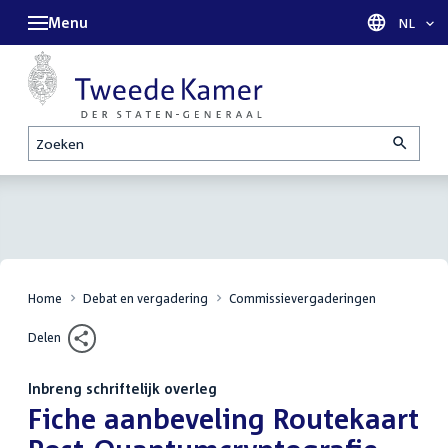
Menu
Taal sel
NL
Zoeken
Home
Debat en vergadering
Commissievergaderingen
Delen
Inbreng schriftelijk overleg
:
Fiche aanbeveling Routekaart