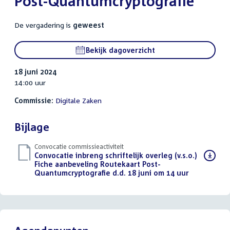
Post-Quantumcryptografie
De vergadering is
geweest
Bekijk dagoverzicht
18 juni 2024
14:00 uur
Commissie:
Digitale Zaken
Bijlage
Convocatie commissieactiviteit
Download
Convocatie inbreng schriftelijk overleg (v.s.o.)
bestand:
Fiche aanbeveling Routekaart Post-
Quantumcryptografie d.d. 18 juni om 14 uur
(PDF)