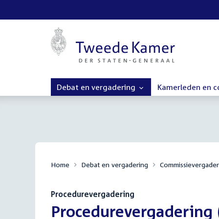
Debat en vergadering
Kamerleden en 
Home
Debat en vergadering
Commissievergader
Procedurevergadering
:
Procedurevergadering (