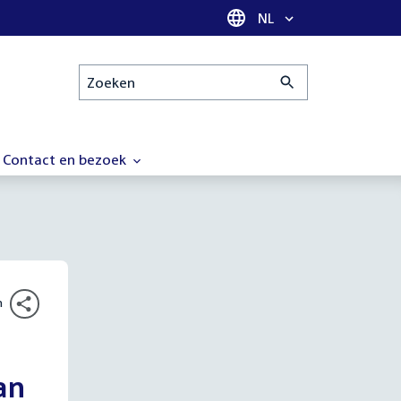
Taal selectie
NL
Zoeken
Contact en bezoek
n
an