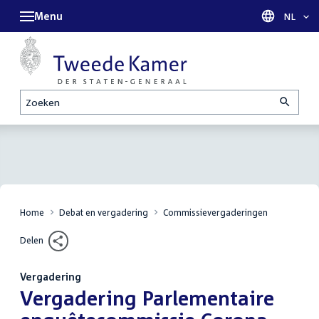
Menu
Taal sel
NL
Zoeken
Home
Debat en vergadering
Commissievergaderingen
Delen
Vergadering
:
Vergadering Parlementaire