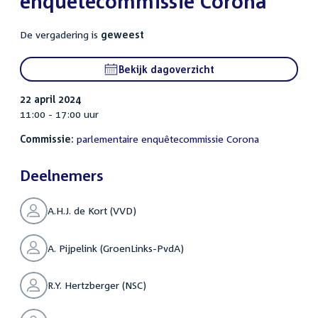
enquêtecommissie Corona
De vergadering is
geweest
Bekijk dagoverzicht
22 april 2024
11:00 - 17:00 uur
Commissie:
parlementaire enquêtecommissie Corona
Deelnemers
A.H.J. de Kort (VVD)
A. Pijpelink (GroenLinks-PvdA)
R.Y. Hertzberger (NSC)