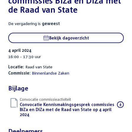
commissies BiZa en DiZa met
de Raad van State
De vergadering is
geweest
Bekijk dagoverzicht
4 april 2024
16:00 - 17:30 uur
Locatie:
Raad van State
Commissie:
Binnenlandse Zaken
Bijlage
Convocatie commissieactiviteit
Download
Convocatie Kennismakingsgesprek commissies
bestand:
BiZa en DiZa met de Raad van State op 4 april
2024
(PDF)
Deelnemers