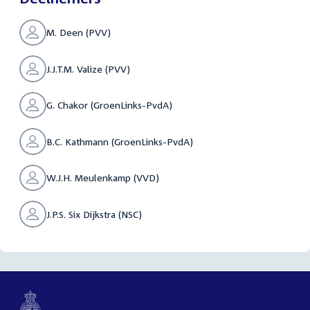
M. Deen (PVV)
J.J.T.M. Valize (PVV)
G. Chakor (GroenLinks-PvdA)
B.C. Kathmann (GroenLinks-PvdA)
W.J.H. Meulenkamp (VVD)
J.P.S. Six Dijkstra (NSC)