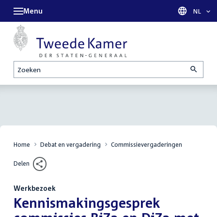
Menu
Taal sel
NL
Zoeken
Home
Debat en vergadering
Commissievergaderingen
Delen
Werkbezoek
:
Kennismakingsgesprek