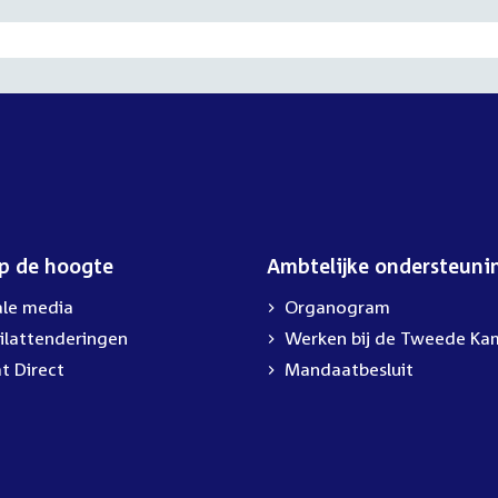
op de hoogte
Ambtelijke ondersteuni
ale media
Organogram
ilattenderingen
External
Werken bij de Tweede Ka
link:
t Direct
Mandaatbesluit