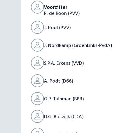
Voorzitter
R. de Roon (PVV)
J. Pool (PVV)
J. Nordkamp (GroenLinks-PvdA)
S.P.A. Erkens (VVD)
A. Podt (D66)
G.P. Tuinman (BBB)
D.G. Boswijk (CDA)