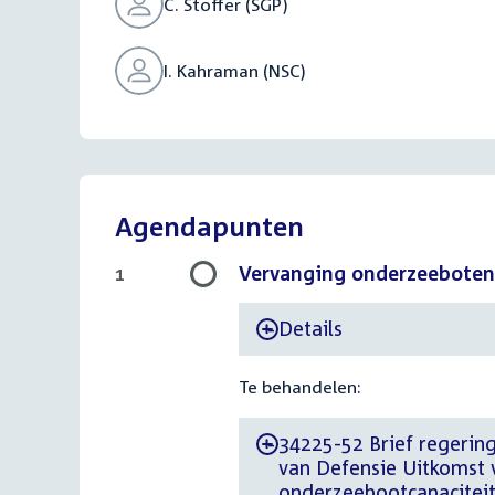
C. Stoffer (SGP)
I. Kahraman (NSC)
Agendapunten
Vervanging onderzeeboten 
1
Details
-
Te behandelen:
34225-52 Brief regering
-
van Defensie Uitkomst 
onderzeebootcapacitei