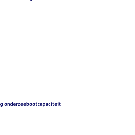
ng onderzeebootcapaciteit
(PDF)