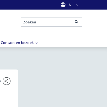
Taal selectie
NL
Zoeken
Contact en bezoek
n