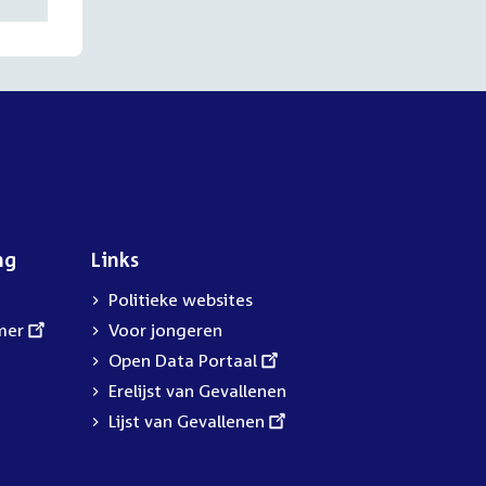
ng
Links
Politieke websites
mer
Voor jongeren
External
Open Data Portaal
link:
Erelijst van Gevallenen
External
Lijst van Gevallenen
link: