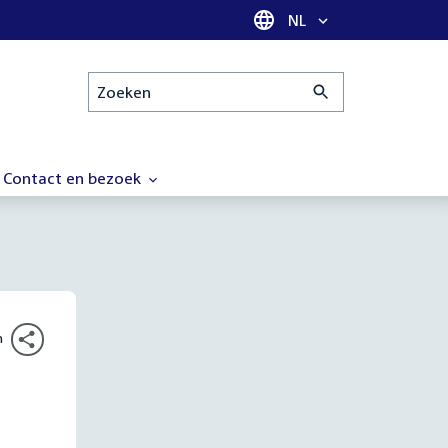
Taal selectie
NL
Zoeken
Contact en bezoek
n