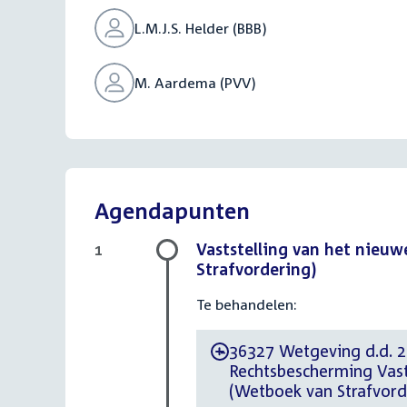
L.M.J.S. Helder (BBB)
M. Aardema (PVV)
Agendapunten
Vaststelling van het nieu
1
Strafvordering)
Te behandelen:
36327 Wetgeving d.d. 2
-
Rechtsbescherming Vast
(Wetboek van Strafvord