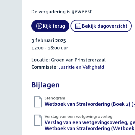
De vergadering is
geweest
Kijk terug
Bekijk dagoverzicht
External link:
3 februari 2025
13:00 - 18:00 uur
Locatie:
Groen van Prinstererzaal
Commissie:
Justitie en Veiligheid
Bijlagen
Stenogram
Download
Wetboek van Strafvordering (Boek 2) (
bestand:
Verslag van een wetgevingsoverleg
Download
Verslag van een wetgevingsoverleg, ge
bestand:
Wetboek van Strafvordering (Wetboek v