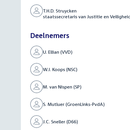
T.H.D. Struycken
staatssecretaris van Justitie en Veilighei
Deelnemers
U. Ellian (VVD)
W.J. Koops (NSC)
M. van Nispen (SP)
S. Mutluer (GroenLinks-PvdA)
J.C. Sneller (D66)