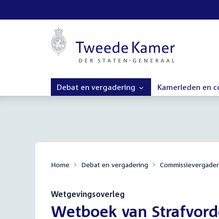
Debat en vergadering
Kamerleden en 
Home
Debat en vergadering
Commissievergader
Wetgevingsoverleg
:
Wetboek van Strafvord